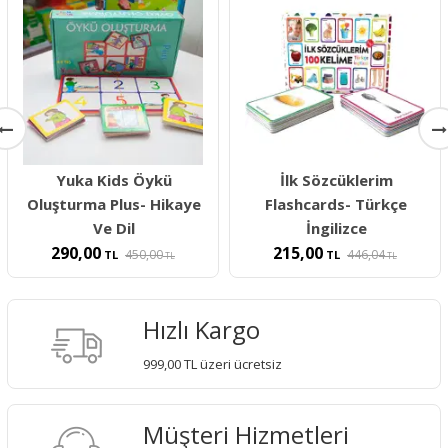
Yuka Kids Öykü
İlk Sözcüklerim
Oluşturma Plus- Hikaye
Flashcards- Türkçe
Ve Dil
İngilizce
290,00
215,00
450,00
446,04
TL
TL
TL
TL
Hızlı Kargo
999,00 TL üzeri ücretsiz
Müşteri Hizmetleri