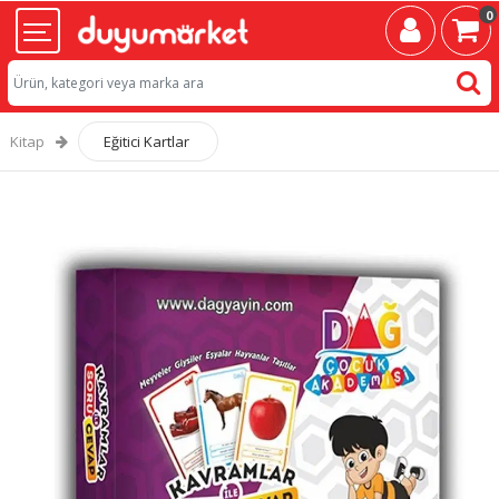
0
Kitap
Eğitici Kartlar