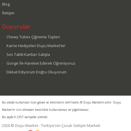
Blog
İletişim
Duyurular
Chewy Tubes Çiğneme Tüpleri
Karne Hediyeleri Duyu Market'te!
Ses Taklit Kartları Satışta
Gonge İle Hareket Ederek Öğreniyoruz
Dikkat Ediyorum Doğru Okuyorum
Bu sitede kullanılan tüm görsel ve metinlerin telif hakkı © Duyu Market'e aittir. Duyu
Market'in izni olmadan kesinlikle kullanılamaz ve çoğaltılamaz.
Bu sayfa 0.2357 saniyede üretildi.
2026 © Duyu Market - Türkiye'nin Çocuk Gelişim Marketi