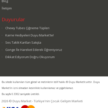
Blog
İletişim
Duyurular
Chewy Tubes Çiğneme Tüpleri
Karne Hediyeleri Duyu Market'te!
Ses Taklit Kartları Satışta
Gonge İle Hareket Ederek Öğreniyoruz
Dikkat Ediyorum Doğru Okuyorum
Bu sitede kullanılan tüm görsel ve metinlerin telif hakkı © Duyu Market'e aittir. Duyu
Market'in izni olmadan kesinlikle kullanılamaz ve çoğaltılamaz.
Bu sayfa 0.3302 saniyede üretildi.
2026 © Duyu Market - Türkiye'nin Çocuk Gelişim Marketi