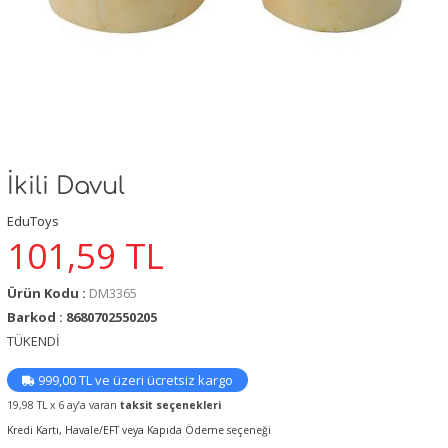
İkili Davul
EduToys
101,59
TL
Ürün Kodu :
DM3365
Barkod : 8680702550205
TÜKENDİ
999,00 TL ve üzeri ücretsiz kargo
19,98 TL x 6 ay’a varan
taksit seçenekleri
Kredi Kartı, Havale/EFT veya Kapıda Ödeme seçeneği