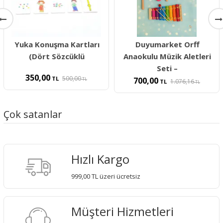
Yuka Konuşma Kartları
Duyumarket Orff
(Dört Sözcüklü
Anaokulu Müzik Aletleri
Seti –
350,00
500,00
TL
700,00
TL
1.076,16
TL
TL
Çok satanlar
Hızlı Kargo
999,00 TL üzeri ücretsiz
Müşteri Hizmetleri