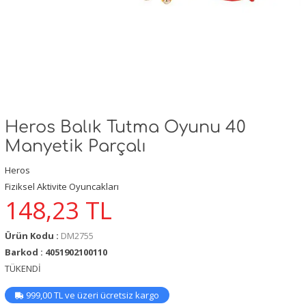
Heros Balık Tutma Oyunu 40
Manyetik Parçalı
Heros
Fiziksel Aktivite Oyuncakları
148,23
TL
Ürün Kodu :
DM2755
Barkod : 4051902100110
TÜKENDİ
999,00 TL ve üzeri ücretsiz kargo