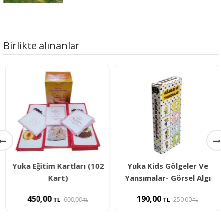
Birlikte alınanlar
Yuka Eğitim Kartları (102
Yuka Kids Gölgeler Ve
Kart)
Yansımalar- Görsel Algı
450,00
190,00
600,00
250,00
TL
TL
TL
TL