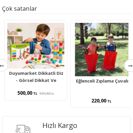
Çok satanlar
Duyumarket Dikkatli Diz
- Görsel Dikkat Ve
Eğlenceli Zıplama Çuvalı
500,00
639,80
TL
TL
220,00
TL
Hızlı Kargo