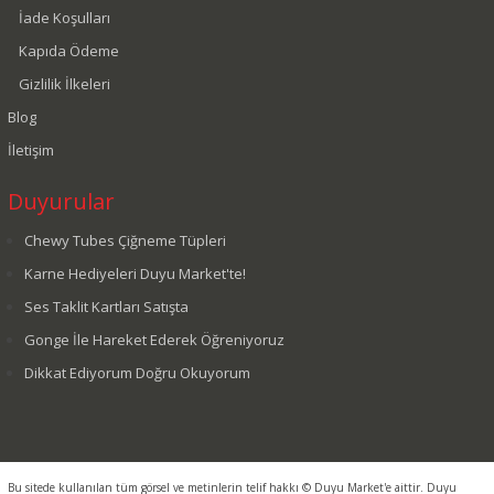
İade Koşulları
Kapıda Ödeme
Gizlilik İlkeleri
Blog
İletişim
Duyurular
Chewy Tubes Çiğneme Tüpleri
Karne Hediyeleri Duyu Market'te!
Ses Taklit Kartları Satışta
Gonge İle Hareket Ederek Öğreniyoruz
Dikkat Ediyorum Doğru Okuyorum
Bu sitede kullanılan tüm görsel ve metinlerin telif hakkı © Duyu Market'e aittir. Duyu