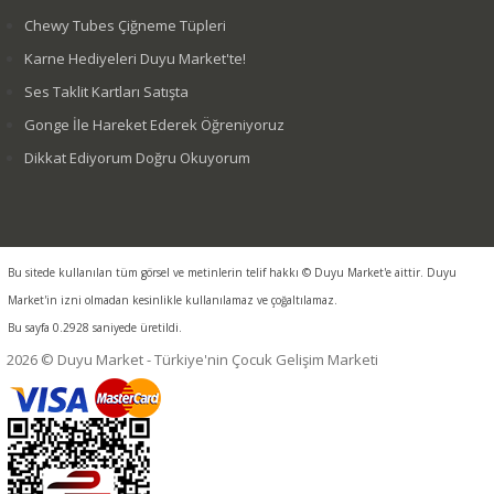
Chewy Tubes Çiğneme Tüpleri
Karne Hediyeleri Duyu Market'te!
Ses Taklit Kartları Satışta
Gonge İle Hareket Ederek Öğreniyoruz
Dikkat Ediyorum Doğru Okuyorum
Bu sitede kullanılan tüm görsel ve metinlerin telif hakkı © Duyu Market'e aittir. Duyu
Market'in izni olmadan kesinlikle kullanılamaz ve çoğaltılamaz.
Bu sayfa 0.2928 saniyede üretildi.
2026 © Duyu Market - Türkiye'nin Çocuk Gelişim Marketi