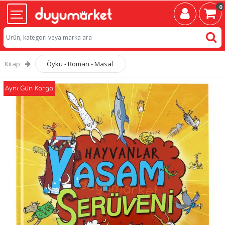
0
Kitap
Öykü - Roman - Masal
Aynı Gün Kargo