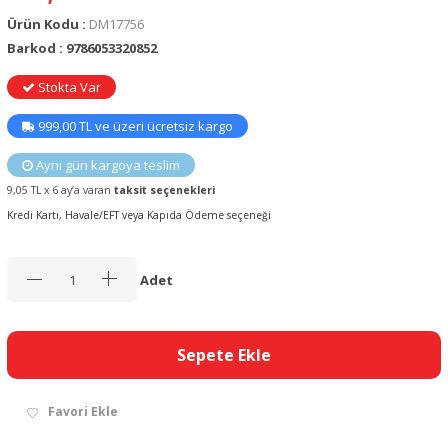
Ürün Kodu :
DM17756
Barkod : 9786053320852
Stokta Var
999,00 TL ve üzeri ücretsiz kargo
Aynı gün kargoya teslim
9,05 TL x 6 ay’a varan
taksit seçenekleri
Kredi Kartı, Havale/EFT veya Kapıda Ödeme seçeneği
Adet
Sepete Ekle
Favori Ekle