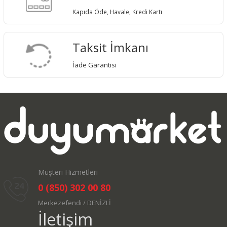
Kapıda Öde, Havale, Kredi Kartı
Taksit İmkanı
İade Garantisi
Müşteri Hizmetleri
0 (850) 302 00 80
Merkezefendi / DENİZLİ
İletişim