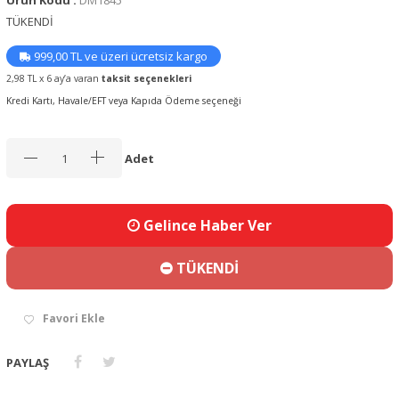
Ürün Kodu :
DM1845
TÜKENDİ
999,00 TL ve üzeri ücretsiz kargo
2,98 TL x 6 ay’a varan
taksit seçenekleri
Kredi Kartı, Havale/EFT veya Kapıda Ödeme seçeneği
Adet
Gelince Haber Ver
TÜKENDİ
Favori Ekle
PAYLAŞ