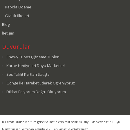
Kapıda Ödeme
Gizlilik İlkeleri
Blog
İletişim
Duyurular
Chewy Tubes Çiğneme Tüpleri
Karne Hediyeleri Duyu Market'te!
Ses Taklit Kartları Satışta
Gonge İle Hareket Ederek Öğreniyoruz
Dikkat Ediyorum Doğru Okuyorum
Bu sitede kullanılan tüm görsel ve metinlerin telif hakkı © Duyu Market'e aittir. Duyu
Market'in izni olmadan kesinlikle kullanılamaz ve çoğaltılamaz.