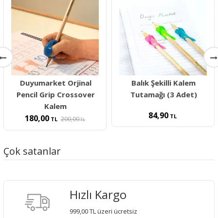
Duyumarket Orjinal
Balık Şekilli Kalem
Pencil Grip Crossover
Tutamağı (3 Adet)
Kalem
84,90
TL
180,00
200,00
TL
TL
Çok satanlar
Hızlı Kargo
999,00 TL üzeri ücretsiz