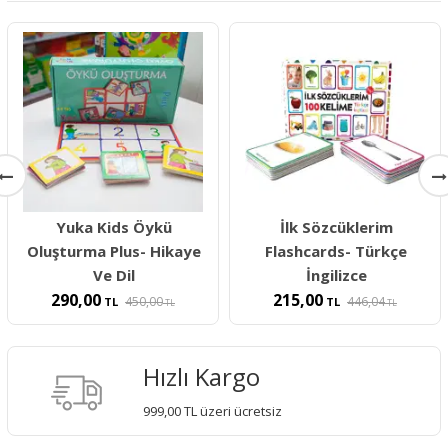
Yuka Kids Öykü
İlk Sözcüklerim
Oluşturma Plus- Hikaye
Flashcards- Türkçe
Ve Dil
İngilizce
290,00
215,00
450,00
446,04
TL
TL
TL
TL
Hızlı Kargo
999,00 TL üzeri ücretsiz