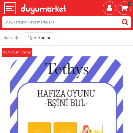
0
Kitap
Eğitici Kartlar
Aynı Gün Kargo