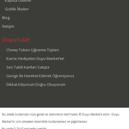
Kapıda Ödeme
Gizlilik İlkeleri
Blog
İletişim
Duyurular
Chewy Tubes Çiğneme Tüpleri
Karne Hediyeleri Duyu Market'te!
Ses Taklit Kartları Satışta
Gonge İle Hareket Ederek Öğreniyoruz
Dikkat Ediyorum Doğru Okuyorum
Bu sitede kullanılan tüm görsel ve metinlerin telif hakkı © Duyu Market'e aittir. Duyu
Market'in izni olmadan kesinlikle kullanılamaz ve çoğaltılamaz.
Bu sayfa 0.2542 saniyede üretildi.