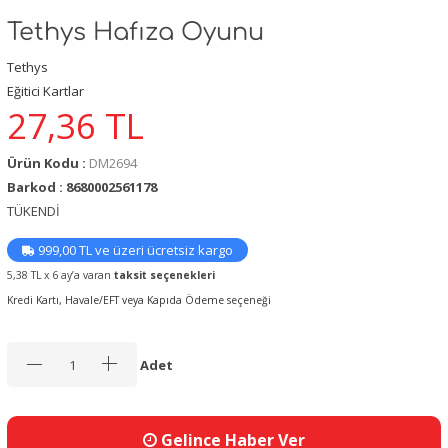
Tethys Hafıza Oyunu
Tethys
Eğitici Kartlar
27,36
TL
Ürün Kodu :
DM2694
Barkod : 8680002561178
TÜKENDİ
999,00 TL ve üzeri ücretsiz kargo
5,38 TL x 6 ay’a varan
taksit seçenekleri
Kredi Kartı, Havale/EFT veya Kapıda Ödeme seçeneği
Adet
Gelince Haber Ver