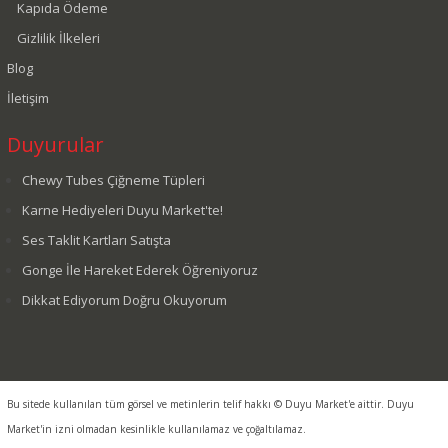
Kapıda Ödeme
Gizlilik İlkeleri
Blog
İletişim
Duyurular
Chewy Tubes Çiğneme Tüpleri
Karne Hediyeleri Duyu Market'te!
Ses Taklit Kartları Satışta
Gonge İle Hareket Ederek Öğreniyoruz
Dikkat Ediyorum Doğru Okuyorum
Bu sitede kullanılan tüm görsel ve metinlerin telif hakkı © Duyu Market'e aittir. Duyu
Market'in izni olmadan kesinlikle kullanılamaz ve çoğaltılamaz.