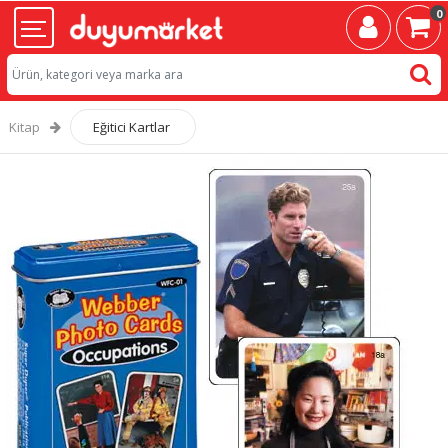
0
Kitap
Eğitici Kartlar