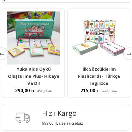
Yuka Kids Öykü
İlk Sözcüklerim
Oluşturma Plus- Hikaye
Flashcards- Türkçe
Ve Dil
İngilizce
290,00
215,00
450,00
446,04
TL
TL
TL
TL
Hızlı Kargo
999,00 TL üzeri ücretsiz