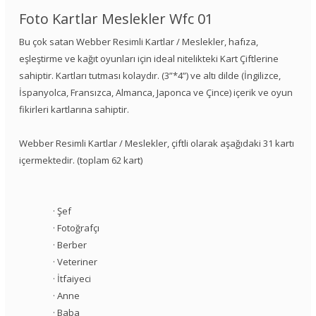
Foto Kartlar Meslekler Wfc 01
Bu çok satan Webber Resimli Kartlar / Meslekler, hafıza,
eşleştirme ve kağıt oyunları için ideal nitelikteki Kart Çiftlerine
sahiptir. Kartları tutması kolaydır. (3”*4”) ve altı dilde (İngilizce,
İspanyolca, Fransızca, Almanca, Japonca ve Çince) içerik ve oyun
fikirleri kartlarına sahiptir.
Webber Resimli Kartlar / Meslekler, çiftli olarak aşağıdaki 31 kartı
içermektedir. (toplam 62 kart)
· Şef
· Fotoğrafçı
· Berber
· Veteriner
· İtfaiyeci
· Anne
· Baba