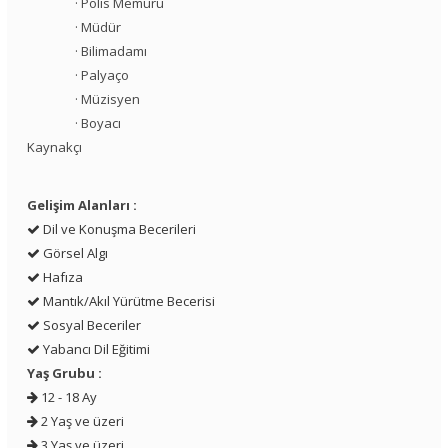
· Polis Memuru
· Müdür
· Bilimadamı
· Palyaço
· Müzisyen
· Boyacı
Kaynakçı
Gelişim Alanları :
Dil ve Konuşma Becerileri
Görsel Algı
Hafıza
Mantık/Akıl Yürütme Becerisi
Sosyal Beceriler
Yabancı Dil Eğitimi
Yaş Grubu :
12 - 18 Ay
2 Yaş ve üzeri
3 Yaş ve üzeri