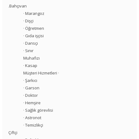
.Bahçıvan
· Marangoz
· Dişçi
· Öğretmen
· Gıda işçisi
· Dansçı
· Sınır
Muhafızı
· Kasap
Müşteri Hizmetleri ·
· Şarkıcı
· Garson
· Doktor
· Hemşire
· Sağlık görevlisi
· Astronot
· Temizlikçi
Çiftçi