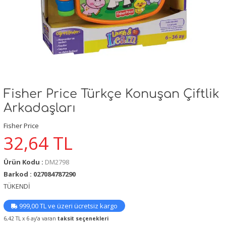
Fisher Price Türkçe Konuşan Çiftlik
Arkadaşları
Fisher Price
32,64
TL
Ürün Kodu :
DM2798
Barkod : 027084787290
TÜKENDİ
999,00 TL ve üzeri ücretsiz kargo
6,42 TL x 6 ay’a varan
taksit seçenekleri