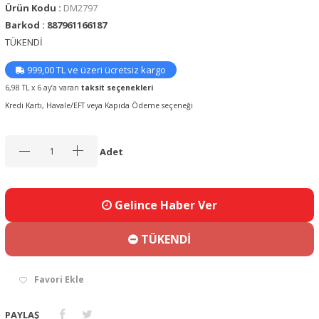
Ürün Kodu :
DM2797
Barkod : 887961166187
TÜKENDİ
999,00 TL ve üzeri ücretsiz kargo
6,98 TL x 6 ay’a varan
taksit seçenekleri
Kredi Kartı, Havale/EFT veya Kapıda Ödeme seçeneği
Adet
Gelince Haber Ver
TÜKENDİ
Favori Ekle
PAYLAŞ