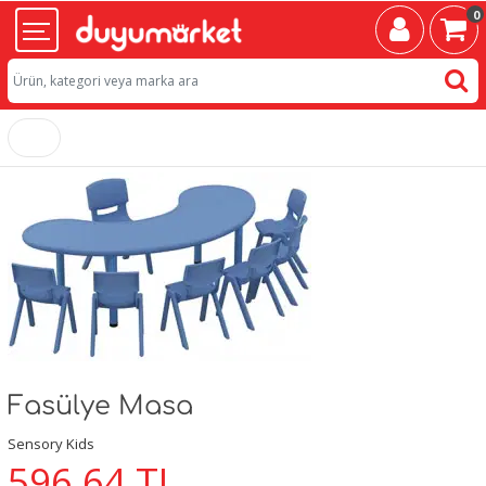
0
Fasülye Masa
Sensory Kids
596,64
TL