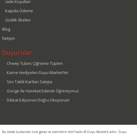
İade Koşulları
Kapıda Ödeme
Gizlilik İlkeleri
Blog
İletişim
Duyurular
Chewy Tubes Çiğneme Tüpleri
Karne Hediyeleri Duyu Market'te!
Ses Taklit Kartları Satışta
Gonge İle Hareket Ederek Öğreniyoruz
Dikkat Ediyorum Doğru Okuyorum
Bu sitede kullanılan tüm görsel ve metinlerin telif hakkı © Duyu Market'e aittir. Duyu