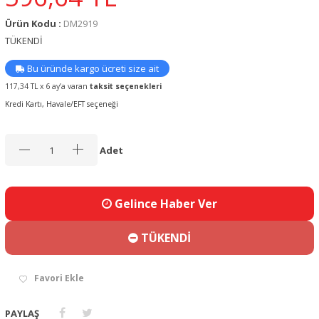
Ürün Kodu :
DM2919
TÜKENDİ
Bu üründe kargo ücreti size ait
117,34 TL x 6 ay’a varan
taksit seçenekleri
Kredi Kartı, Havale/EFT seçeneği
Adet
Gelince Haber Ver
TÜKENDİ
Favori Ekle
PAYLAŞ