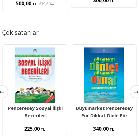
300,00
TL
500,00
639,80
TL
TL
Çok satanlar
Penceresey Sosyal İlişki
Duyumarket Penceresey
Becerileri
Pür Dikkat Dinle Pür
225,00
340,00
TL
TL