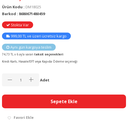
Ürün Kodu :
DM18025
Barkod : 8680671480459
Stokta Var
999,00 TL ve üzeri ücretsiz kargo
Aynı gün kargoya teslim
74,73 TL x 6 ay’a varan
taksit seçenekleri
Kredi Kartı, Havale/EFT veya Kapıda Ödeme seçeneği
Adet
Sepete Ekle
Favori Ekle