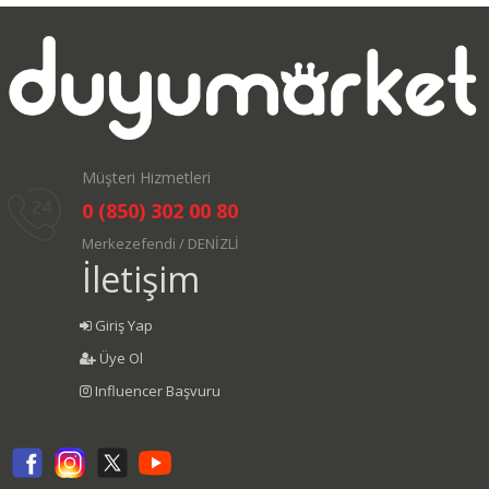
Müşteri Hizmetleri
0 (850) 302 00 80
Merkezefendi / DENİZLİ
İletişim
Giriş Yap
Üye Ol
Influencer Başvuru