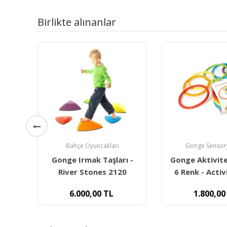
Birlikte alınanlar
Gonge Sensory Motor
Eğlenceli Oyu
ı -
Gonge Aktivite Halkaları
Zıplayan El T
0
6 Renk - Activity Rings
1.800,00
TL
39,90
T