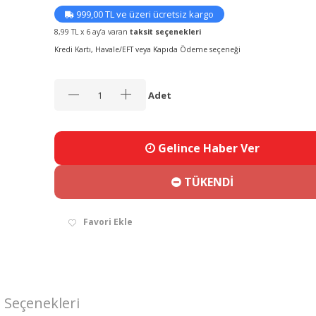
999,00 TL ve üzeri ücretsiz kargo
8,99 TL x 6 ay’a varan
taksit seçenekleri
Kredi Kartı, Havale/EFT veya Kapıda Ödeme seçeneği
Adet
Gelince Haber Ver
TÜKENDİ
Favori Ekle
 Seçenekleri