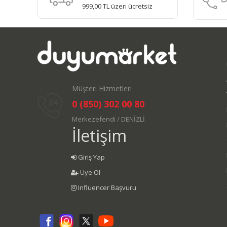
999,00 TL üzeri ücretsiz
Müşteri Hizmetleri
0 (850) 302 00 80
Merkezefendi / DENİZLİ
İletişim
Giriş Yap
Üye Ol
Influencer Başvuru