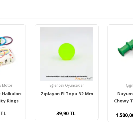
ncaklar
Çiğneme Tüpleri
Eğ
opu 32 Mm
Duyumarket Orijinal
Yuka İli
Chewy Tubes - Knobby
Green
L
24
1.500,00
TL
2.190,60
TL