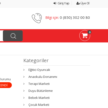
ı
Giriş Yap
Üye Ol
Bilgi için:
0 (850) 302 00 80
0
Kategoriler
Eğitici Oyuncak
Anaokulu Donanımı
 Durumu
Terapi Marketi
KENDİ
Duyu Bütünleme
Bebek Marketi
Çocuk Marketi