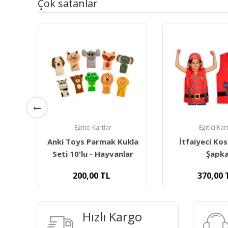
Çok satanlar
Eğitici Kartlar
Eğitici Kar
ukla
İtfaiyeci Kostümü &
Anki Toys Par
lar
Şapka
Seti 10'lu - 
370,00
TL
200,00
Hızlı Kargo