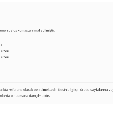
amamen peluş kumaştan imal edilmiştir.
u :
 üzeri
 üzeri
 aralıkta referans olarak belirtilmektedir. Kesin bilgi için üretici sayfalarına 
mlarda bir uzmana danışılmalıdır.