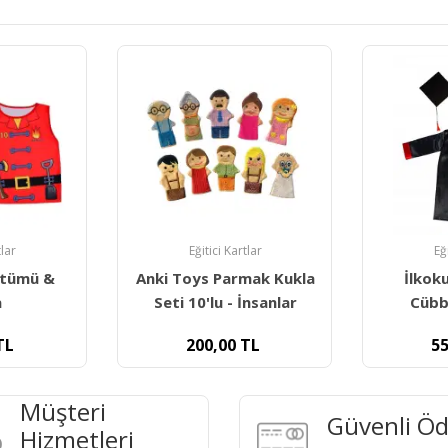
Eğ
Aşçı Ko
tlar
Eğitici Kartlar
mak Kukla
İlkokul Mezuniyet
İnsanlar
Cübbesi Ve Kepi
3
TL
550,00
TL
Müşteri
Güvenli Ö
Hizmetleri