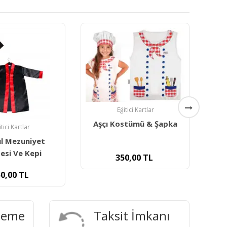
itici Kartlar
stümü & Şapka
Ço
Eğitici Kartlar
Duyumarket Body Socks
Beden Çorapları Medium
50,00
TL
-
850,00
TL
deme
Taksit İmkanı