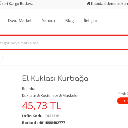
 Üzeri Kargo Bedava
Kapıda ödeme imkan
Duyu Market
Yardım
Blog
İletişim
El Kuklası Kurbağa
Beleduc
Stok
Kuklalar & Kostümler & Maskeler
TÜ
45,73
TL
Ürün Kodu :
DM3336
Barkod : 4014888402777