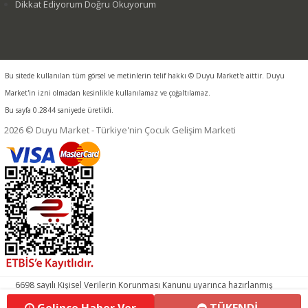
Dikkat Ediyorum Doğru Okuyorum
Bu sitede kullanılan tüm görsel ve metinlerin telif hakkı © Duyu Market'e aittir. Duyu
Market'in izni olmadan kesinlikle kullanılamaz ve çoğaltılamaz.
Bu sayfa 0.2844 saniyede üretildi.
2026 © Duyu Market - Türkiye'nin Çocuk Gelişim Marketi
6698 sayılı Kişisel Verilerin Korunması Kanunu uyarınca hazırlanmış
aydınlatma metnimizi okumak ve sitemizde ilgili mevzuata uygun