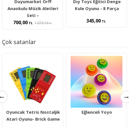
Duyumarket Orff
Dıy Toys Eğitici Denge
Anaokulu Müzik Aletleri
Kule Oyunu - 8 Parça
Seti –
345,00
TL
700,00
1.076,16
TL
TL
Çok satanlar
Oyuncak Tetris Nostaljik
Eğlenceli Yoyo
Atari Oyunu- Brick Game