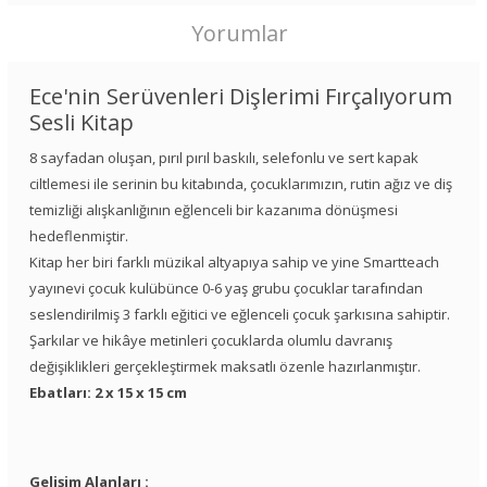
Yorumlar
Ece'nin Serüvenleri Dişlerimi Fırçalıyorum
Sesli Kitap
8 sayfadan oluşan, pırıl pırıl baskılı, selefonlu ve sert kapak
ciltlemesi ile serinin bu kitabında, çocuklarımızın, rutin ağız ve diş
temizliği alışkanlığının eğlenceli bir kazanıma dönüşmesi
hedeflenmiştir.
Kitap her biri farklı müzikal altyapıya sahip ve yine Smartteach
yayınevi çocuk kulübünce 0-6 yaş grubu çocuklar tarafından
seslendirilmiş 3 farklı eğitici ve eğlenceli çocuk şarkısına sahiptir.
Şarkılar ve hikâye metinleri çocuklarda olumlu davranış
değişiklikleri gerçekleştirmek maksatlı özenle hazırlanmıştır.
Ebatları: 2 x 15 x 15 cm
Gelişim Alanları :