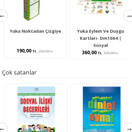
Yuka Noktadan Çizgiye
Yuka Eylem Ve Duygu
Kartları- Dm1064 |
Sosyal
190,00
250,00
TL
360,00
TL
500,00
TL
TL
Çok satanlar