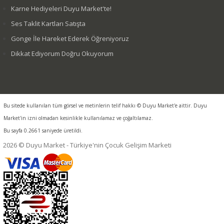
Karne Hediyeleri Duyu Market'te!
Ses Taklit Kartları Satışta
Gonge İle Hareket Ederek Öğreniyoruz
Dikkat Ediyorum Doğru Okuyorum
Bu sitede kullanılan tüm görsel ve metinlerin telif hakkı © Duyu Market'e aittir. Duyu
Market'in izni olmadan kesinlikle kullanılamaz ve çoğaltılamaz.
Bu sayfa 0.2661 saniyede üretildi.
2026 © Duyu Market - Türkiye'nin Çocuk Gelişim Marketi