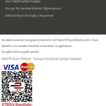
Ses Taklit Kartları Satışta
Gonge İle Hareket Ederek Öğreniyoruz
Dikkat Ediyorum Doğru Okuyorum
Bu sitede kullanılan tüm görsel ve metinlerin telif hakkı © Duyu Market'e aittir. Duyu
Market'in izni olmadan kesinlikle kullanılamaz ve çoğaltılamaz.
Bu sayfa 0.2035 saniyede üretildi.
2026 © Duyu Market - Türkiye'nin Çocuk Gelişim Marketi