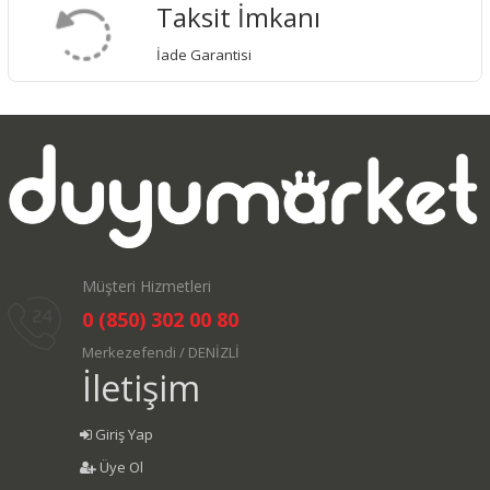
Taksit İmkanı
İade Garantisi
Müşteri Hizmetleri
0 (850) 302 00 80
Merkezefendi / DENİZLİ
İletişim
Giriş Yap
Üye Ol