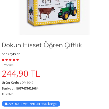
Dokun Hisset Öğren Çiftlik
Abc Yayınları
3 Yorum
244,90
TL
Ürün Kodu :
DM1047
Barkod : 8697475622084
TÜKENDİ
999,00 TL ve üzeri ücretsiz kargo