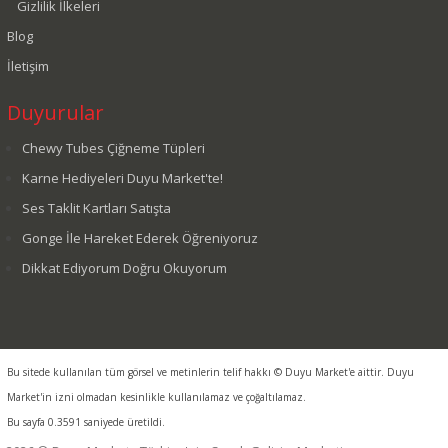
Gizlilik İlkeleri
Blog
İletişim
Duyurular
Chewy Tubes Çiğneme Tüpleri
Karne Hediyeleri Duyu Market'te!
Ses Taklit Kartları Satışta
Gonge İle Hareket Ederek Öğreniyoruz
Dikkat Ediyorum Doğru Okuyorum
Bu sitede kullanılan tüm görsel ve metinlerin telif hakkı © Duyu Market'e aittir. Duyu
Market'in izni olmadan kesinlikle kullanılamaz ve çoğaltılamaz.
Bu sayfa 0.3591 saniyede üretildi.