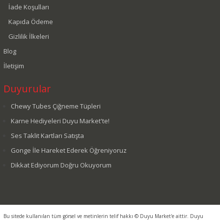
İade Koşulları
Kapıda Ödeme
Gizlilik İlkeleri
Blog
İletişim
Duyurular
Chewy Tubes Çiğneme Tüpleri
Karne Hediyeleri Duyu Market'te!
Ses Taklit Kartları Satışta
Gonge İle Hareket Ederek Öğreniyoruz
Dikkat Ediyorum Doğru Okuyorum
Bu sitede kullanılan tüm görsel ve metinlerin telif hakkı © Duyu Market'e aittir. Duyu