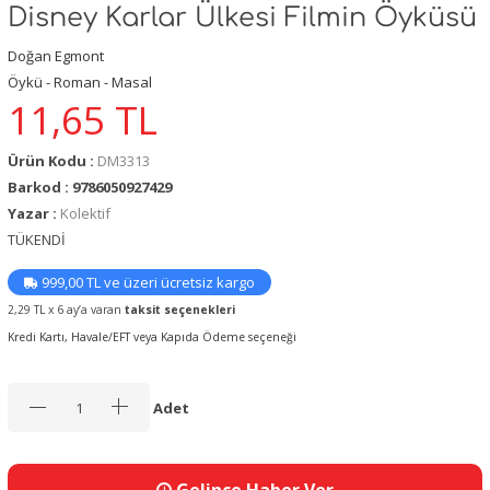
Disney Karlar Ülkesi Filmin Öyküsü
Doğan Egmont
Öykü - Roman - Masal
11,65
TL
Ürün Kodu :
DM3313
Barkod : 9786050927429
Yazar :
Kolektif
TÜKENDİ
999,00 TL ve üzeri ücretsiz kargo
2,29 TL x 6 ay’a varan
taksit seçenekleri
Kredi Kartı, Havale/EFT veya Kapıda Ödeme seçeneği
Adet