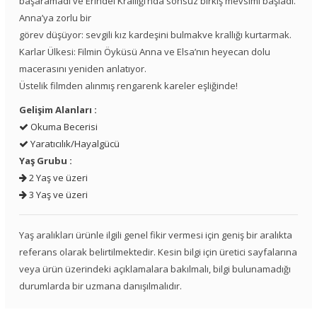
başaramadı ve Erindel Krallığı’nda sonsuz birkış mevsimi başladı.
Anna’ya zorlu bir
görev düşüyor: sevgili kız kardeşini bulmakve krallığı kurtarmak.
Karlar Ülkesi: Filmin Öyküsü Anna ve Elsa’nın heyecan dolu
macerasını yeniden anlatıyor.
Üstelik filmden alınmış rengarenk kareler eşliğinde!
Gelişim Alanları :
Okuma Becerisi
Yaratıcılık/Hayalgücü
Yaş Grubu :
2 Yaş ve üzeri
3 Yaş ve üzeri
Yaş aralıkları ürünle ilgili genel fikir vermesi için geniş bir aralıkta
referans olarak belirtilmektedir. Kesin bilgi için üretici sayfalarına
veya ürün üzerindeki açıklamalara bakılmalı, bilgi bulunamadığı
durumlarda bir uzmana danışılmalıdır.