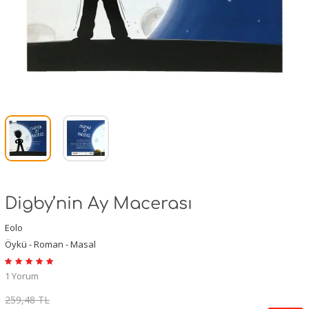
Digby’nin Ay Macerası
Eolo
Öykü - Roman - Masal
1 Yorum
259,48 TL