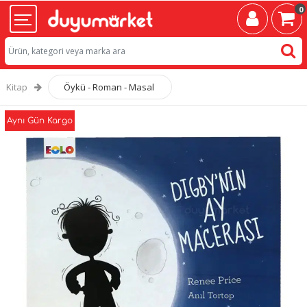
0
Kitap
Öykü - Roman - Masal
Aynı Gün Kargo