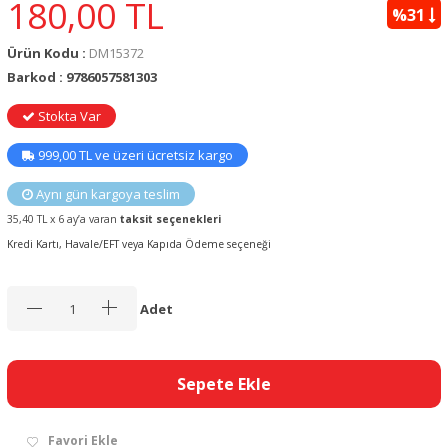
180,00
TL
%31
Ürün Kodu :
DM15372
Barkod : 9786057581303
Stokta Var
999,00 TL ve üzeri ücretsiz kargo
Aynı gün kargoya teslim
35,40 TL x 6 ay’a varan
taksit seçenekleri
Kredi Kartı, Havale/EFT veya Kapıda Ödeme seçeneği
Adet
Sepete Ekle
Favori Ekle