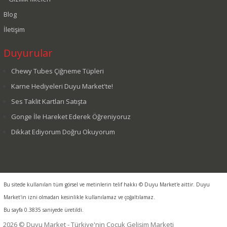
Blog
İletişim
Duyurular
Chewy Tubes Çiğneme Tüpleri
Karne Hediyeleri Duyu Market'te!
Ses Taklit Kartları Satışta
Gonge İle Hareket Ederek Öğreniyoruz
Dikkat Ediyorum Doğru Okuyorum
Bu sitede kullanılan tüm görsel ve metinlerin telif hakkı © Duyu Market'e aittir. Duyu
Market'in izni olmadan kesinlikle kullanılamaz ve çoğaltılamaz.
Bu sayfa 0.3835 saniyede üretildi.
2026 © Duyu Market - Türkiye'nin Çocuk Gelişim Marketi