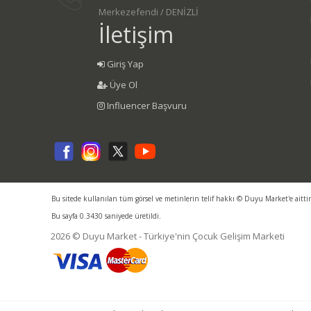
Merkezefendi / DENİZLİ
İletişim
Giriş Yap
Üye Ol
Influencer Başvuru
Bu sitede kullanılan tüm görsel ve metinlerin telif hakkı © Duyu Market'e aitti
Bu sayfa 0.3430 saniyede üretildi.
2026 © Duyu Market - Türkiye'nin Çocuk Gelişim Marketi