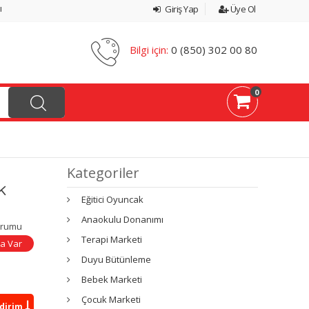
ı
Giriş Yap
Üye Ol
Bilgi için:
0 (850) 302 00 80
0
Kategoriler
k
Eğitici Oyuncak
Anaokulu Donanımı
urumu
Terapi Marketi
a Var
Duyu Bütünleme
Bebek Marketi
Çocuk Marketi
ndirim