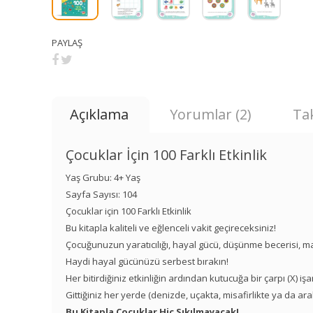
PAYLAŞ
Açıklama
Yorumlar (2)
Tak
Çocuklar İçin 100 Farklı Etkinlik
Yaş Grubu: 4+ Yaş
Sayfa Sayısı: 104
Çocuklar için 100 Farklı Etkinlik
Bu kitapla kaliteli ve eğlenceli vakit geçireceksiniz!
Çocuğunuzun yaratıcılığı, hayal gücü, düşünme becerisi, 
Haydi hayal gücünüzü serbest bırakın!
Her bitirdiğiniz etkinliğin ardından kutucuğa bir çarpı (X) iş
Gittiğiniz her yerde (denizde, uçakta, misafirlikte ya da 
Bu Kitapla Çocuklar Hiç Sıkılmayacak!