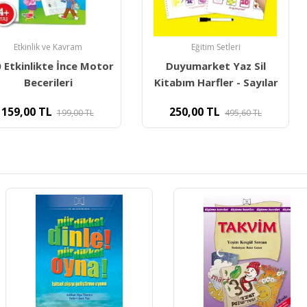
Kavram
Eğitim Setleri
Boya
İnce Motor
Duyumarket Yaz Sil
Duyuma
eri
Kitabım Harfler - Sayılar
Noktalı A
250,00
TL
99,00
TL
495,60
TL
250,0