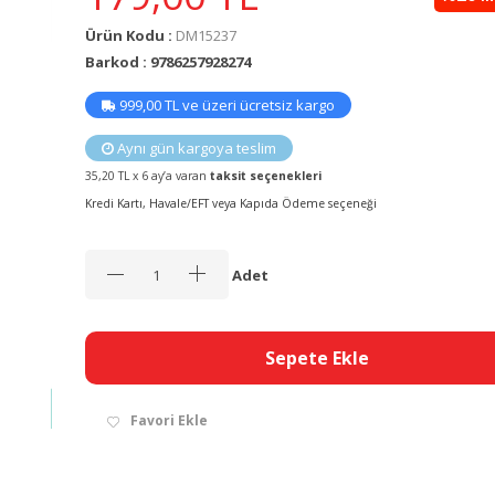
Ürün Kodu :
DM15237
Barkod : 9786257928274
999,00 TL ve üzeri ücretsiz kargo
Aynı gün kargoya teslim
35,20 TL x 6 ay’a varan
taksit seçenekleri
Kredi Kartı, Havale/EFT veya Kapıda Ödeme seçeneği
Adet
Sepete Ekle
Favori Ekle