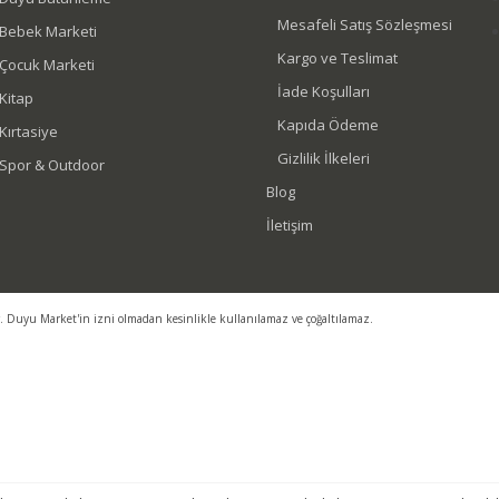
Mesafeli Satış Sözleşmesi
Bebek Marketi
Kargo ve Teslimat
Çocuk Marketi
İade Koşulları
Kitap
Kapıda Ödeme
Kırtasiye
Gizlilik İlkeleri
Spor & Outdoor
Blog
İletişim
r. Duyu Market'in izni olmadan kesinlikle kullanılamaz ve çoğaltılamaz.