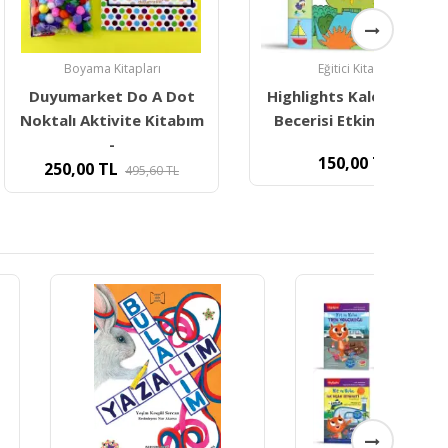
ma Kitapları
Eğitici Kitaplar
rket Do A Dot
Highlights Kalem Tutma
Ev
ktivite Kitabım
Becerisi Etkinlik Kitabı
-
150,00
TL
0
TL
495,60
TL