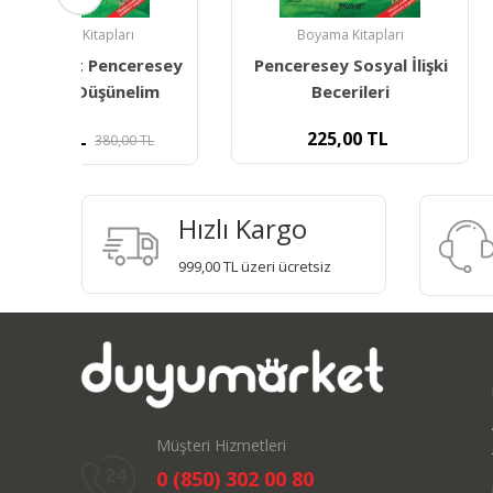
Boyama Kitapları
Boyama Kita
esey
Penceresey Sosyal İlişki
Duyumarket P
im
Becerileri
Pür Dikkat D
225,00
TL
340,00
L
Hızlı Kargo
999,00 TL üzeri ücretsiz
Müşteri Hizmetleri
0 (850) 302 00 80