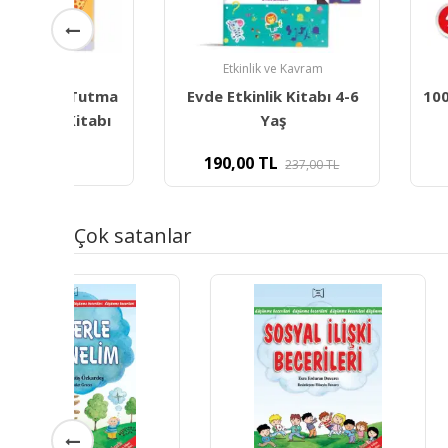
Etkinlik ve Kavram
Etkinlik ve 
utma
Evde Etkinlik Kitabı 4-6
100 Etkinlikte 
tabı
Yaş
Beceril
190,00
TL
159,00
TL
237,00
TL
1
Çok satanlar