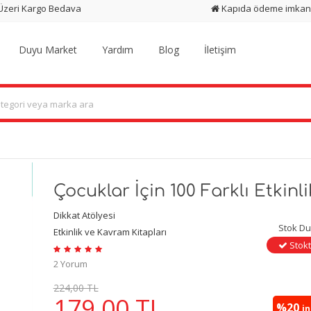
 Üzeri Kargo Bedava
Kapıda ödeme imkan
Duyu Market
Yardım
Blog
İletişim
Çocuklar İçin 100 Farklı Etkinli
Dikkat Atölyesi
Stok D
Etkinlik ve Kavram Kitapları
Stokt
2 Yorum
224,00 TL
179,00
TL
%20
i