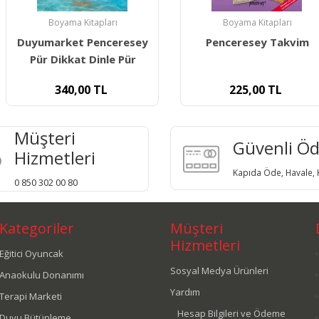
pları
Boyama Kitapları
Boya
enceresey
Penceresey Takvim
Pencer
inle Pür
TL
225,00
TL
22
Müşteri
Güvenli Ö
Hizmetleri
Kapıda Öde, Havale, K
0 850 302 00 80
Kategoriler
Müşteri
Hizmetleri
Eğitici Oyuncak
Sosyal Medya Ürünleri
Anaokulu Donanımı
Yardım
Terapi Marketi
Hesap Bilgileri ve Ödeme
Duyu Bütünleme