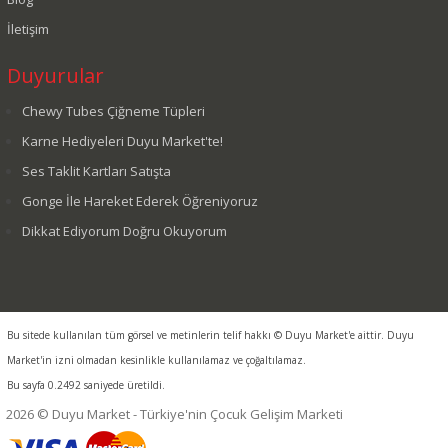
İletişim
Duyurular
Chewy Tubes Çiğneme Tüpleri
Karne Hediyeleri Duyu Market'te!
Ses Taklit Kartları Satışta
Gonge İle Hareket Ederek Öğreniyoruz
Dikkat Ediyorum Doğru Okuyorum
Bu sitede kullanılan tüm görsel ve metinlerin telif hakkı © Duyu Market'e aittir. Duyu
Market'in izni olmadan kesinlikle kullanılamaz ve çoğaltılamaz.
Bu sayfa 0.2492 saniyede üretildi.
2026 © Duyu Market - Türkiye'nin Çocuk Gelişim Marketi