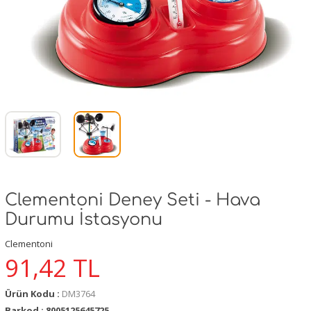
Clementoni Deney Seti - Hava
Durumu İstasyonu
Clementoni
91,42
TL
Ürün Kodu :
DM3764
Barkod : 8005125645725