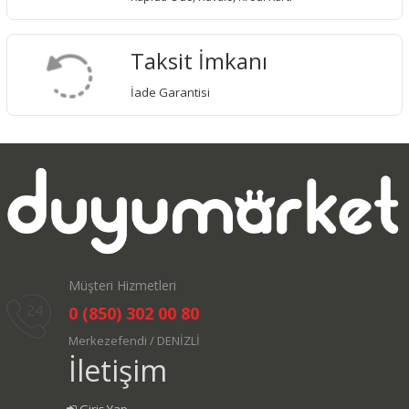
Taksit İmkanı
İade Garantisi
Müşteri Hizmetleri
0 (850) 302 00 80
Merkezefendi / DENİZLİ
İletişim