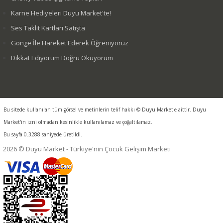
Karne Hediyeleri Duyu Market'te!
Ses Taklit Kartları Satışta
Gonge İle Hareket Ederek Öğreniyoruz
Dikkat Ediyorum Doğru Okuyorum
Bu sitede kullanılan tüm görsel ve metinlerin telif hakkı © Duyu Market'e aittir. Duyu
Market'in izni olmadan kesinlikle kullanılamaz ve çoğaltılamaz.
Bu sayfa 0.3288 saniyede üretildi.
2026 © Duyu Market - Türkiye'nin Çocuk Gelişim Marketi