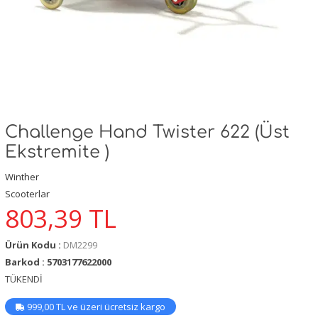
Challenge Hand Twister 622 (Üst
Ekstremite )
Winther
Scooterlar
803,39
TL
Ürün Kodu :
DM2299
Barkod : 5703177622000
TÜKENDİ
999,00 TL ve üzeri ücretsiz kargo