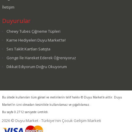
İletişim
Duyurular
Chewy Tubes Çiğneme Tüpleri
Karne Hediyeleri Duyu Market'te!
Ses Taklit Kartları Satışta
Gonge İle Hareket Ederek Öğreniyoruz
Dikkat Ediyorum Doğru Okuyorum
Bu sitede kullanılan tüm görsel ve metinlerin telif hakkı © Duyu Market'e aittir. Duyu
Market'in izni olmadan kesinlikle kullanılamaz ve çoğaltılamaz.
Bu sayfa 0.2712 saniyede üretildi.
2026 © Duyu Market - Türkiye'nin Çocuk Gelişim Marketi