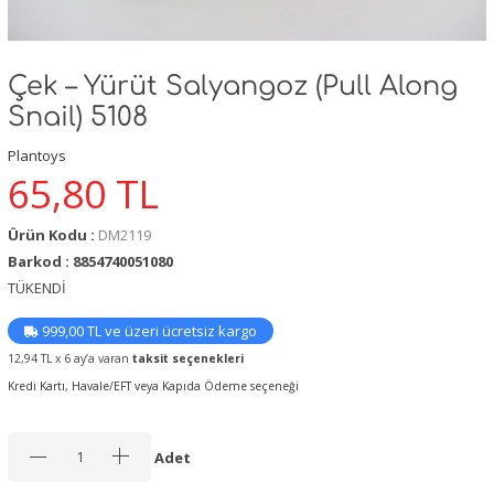
Çek – Yürüt Salyangoz (Pull Along
Snail) 5108
Plantoys
65,80
TL
Ürün Kodu :
DM2119
Barkod : 8854740051080
TÜKENDİ
999,00 TL ve üzeri ücretsiz kargo
12,94 TL x 6 ay’a varan
taksit seçenekleri
Kredi Kartı, Havale/EFT veya Kapıda Ödeme seçeneği
Adet