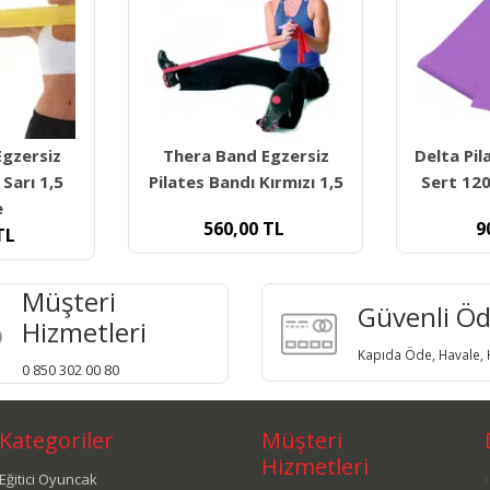
d Egzersiz
Delta Pilates Bandı Orta
Delt
ı Kırmızı 1,5
Sert 120x15 Cm Direnç
A
00
TL
90,00
TL
Müşteri
Güvenli Ö
Hizmetleri
Kapıda Öde, Havale, K
0 850 302 00 80
Kategoriler
Müşteri
Hizmetleri
Eğitici Oyuncak