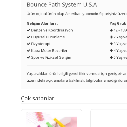
Bounce Path System U.S.A
Ürün orjinal ürün olup Amerikan yapımıdır.Siparişiniz üzerin
Gelişim Alanları :
Yaş Grub
Denge ve Koordinasyon
12 - 18 
Duyusal Bütünleme
2 Yaş ve
Fizyoterapi
3 Yaş ve
Kaba Motor Beceriler
4 Yaş ve
Spor ve Fiziksel Gelişim
5 Yaş ve
Yaş aralıkları ürünle ilgili genel fikir vermesi için geniş bir
üzerindeki açıklamalara bakılmalı, bilgi bulunamadığı duru
Çok satanlar