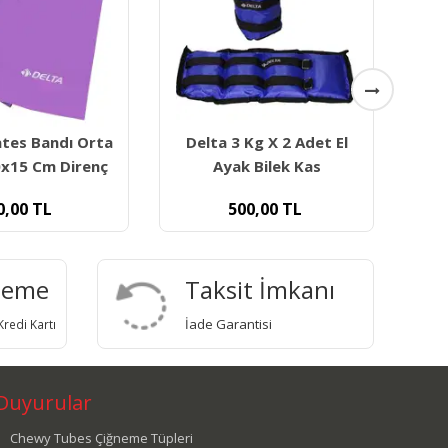
a 3 Kg X 2 Adet El
Delta Pilates Bandı Tam
yak Bilek Kas
Sert 120x15 Cm Direnç
500,00
TL
90,00
TL
deme
Taksit İmkanı
İade Garantisi
redi Kartı
Duyurular
Chewy Tubes Çiğneme Tüpleri