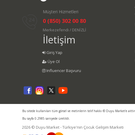
Müşteri Hizmetleri
0 (850) 302 00 80
Merkezefendi / DENİZLİ
İletişim
Giriş Yap
Üye Ol
Influencer Başvuru
Bu sitede kullanılan tüm görsel ve metinlerin telif hakkı © Duyu Market'e aitti
Bu sayfa 0.2985 saniyede üretildi.
2026 © Duyu Market - Türkiye'nin Çocuk Gelişim Marketi