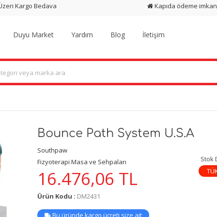
 Üzeri Kargo Bedava
Kapıda ödeme imkan
Duyu Market
Yardım
Blog
İletişim
Bounce Path System U.S.A
Southpaw
Stok
Fizyoterapi Masa ve Sehpaları
TÜ
16.476,06
TL
Ürün Kodu :
DM2431
Bu üründe kargo ücreti size ait