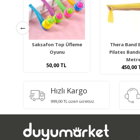
fleme
Thera Band Egzersiz
Thera Ban
Pilates Bandı Sarı 1,5
Pilates Band
Metre
560,
450,00
TL
Hızlı Kargo
999,00 TL üzeri ücretsiz