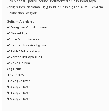
Blok Masası Sipariş üzerine üretilmektedir. Ürünün kargoya
veriliş süresi ortalama 5 iş günüdür. Ürün ölçüleri; 60 x 50 x 54 cm
Bloklar dahil değildir.
Gelişim Alanları :
Denge ve Koordinasyon
Görsel Algı
İnce Motor Beceriler
Rehberlik ve Aile Eğitimi
Taktil/Dokunsal Algı
Yaratıcılık/Hayalgücü
Zeka Gelişimi
Yaş Grubu :
12 - 18 Ay
2 Yaş ve üzeri
3 Yaş ve üzeri
4 Yaş ve üzeri
5 Yaş ve üzeri