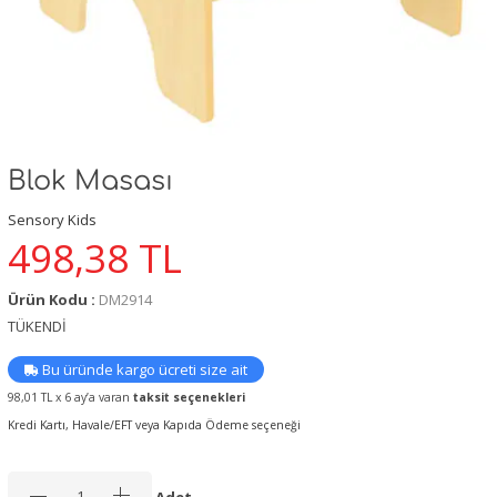
Blok Masası
Sensory Kids
498,38
TL
Ürün Kodu :
DM2914
TÜKENDİ
Bu üründe kargo ücreti size ait
98,01 TL x 6 ay’a varan
taksit seçenekleri
Kredi Kartı, Havale/EFT veya Kapıda Ödeme seçeneği
Adet