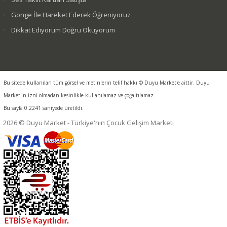
Gonge İle Hareket Ederek Öğreniyoruz
Dikkat Ediyorum Doğru Okuyorum
Bu sitede kullanılan tüm görsel ve metinlerin telif hakkı © Duyu Market'e aittir. Duyu
Market'in izni olmadan kesinlikle kullanılamaz ve çoğaltılamaz.
Bu sayfa 0.2241 saniyede üretildi.
2026 © Duyu Market - Türkiye'nin Çocuk Gelişim Marketi