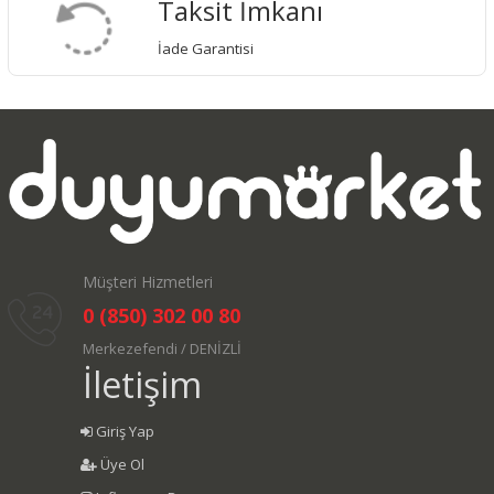
Taksit İmkanı
İade Garantisi
Müşteri Hizmetleri
0 (850) 302 00 80
Merkezefendi / DENİZLİ
İletişim
Giriş Yap
Üye Ol