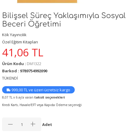
Bilişsel Süreç Yaklaşımıyla Sosyal
Beceri Öğretimi
Kök Yayıncılık
Özel Eğitim Kitapları
41,06
TL
Ürün Kodu :
DM1322
Barkod : 9789754992090
TÜKENDİ
999,00 TL ve üzeri ücretsiz kargo
8,07 TL x 6 ay’a varan
taksit seçenekleri
Kredi Kartı, Havale/EFT veya Kapıda Ödeme seçeneği
Adet