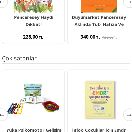
Penceresey Haydi
Duyumarket Penceresey
Dikkat!
Aklında Tut- Hafıza Ve
228,00
340,00
420,00
TL
TL
TL
Çok satanlar
Yuka Psikomotor Gelişim
İgloo Çocuklar İçin Emdr