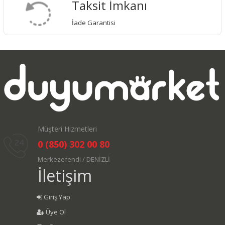
Taksit İmkanı
İade Garantisi
Müşteri Hizmetleri
0 (850) 302 00 80
Merkezefendi / DENİZLİ
İletişim
Giriş Yap
Üye Ol