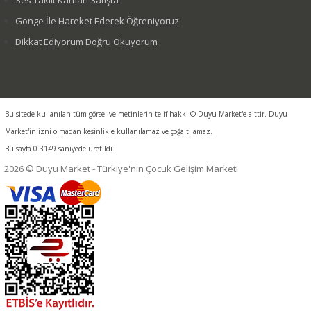
Ses Taklit Kartları Satışta
Gonge İle Hareket Ederek Öğreniyoruz
Dikkat Ediyorum Doğru Okuyorum
Bu sitede kullanılan tüm görsel ve metinlerin telif hakkı © Duyu Market'e aittir. Duyu
Market'in izni olmadan kesinlikle kullanılamaz ve çoğaltılamaz.
Bu sayfa 0.3149 saniyede üretildi.
2026 © Duyu Market - Türkiye'nin Çocuk Gelişim Marketi