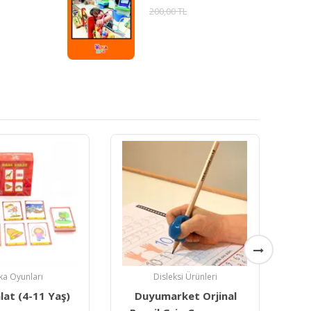
200,00 TL
ka Oyunları
Disleksi Ürünleri
lat (4-11 Yaş)
Duyumarket Orjinal
Y