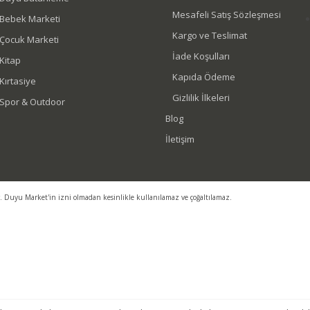
Mesafeli Satış Sözleşmesi
Bebek Marketi
Kargo ve Teslimat
Çocuk Marketi
İade Koşulları
Kitap
Kapıda Ödeme
Kırtasiye
Gizlilik İlkeleri
Spor & Outdoor
Blog
İletişim
r. Duyu Market'in izni olmadan kesinlikle kullanılamaz ve çoğaltılamaz.