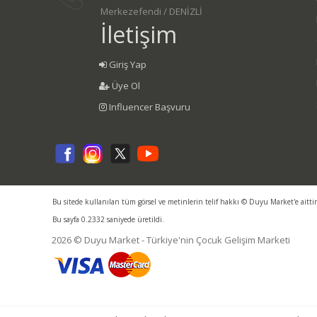
Merkezefendi / DENİZLİ
İletişim
Giriş Yap
Üye Ol
Influencer Başvuru
Bu sitede kullanılan tüm görsel ve metinlerin telif hakkı © Duyu Market'e aitti
Bu sayfa 0.2332 saniyede üretildi.
2026 © Duyu Market - Türkiye'nin Çocuk Gelişim Marketi