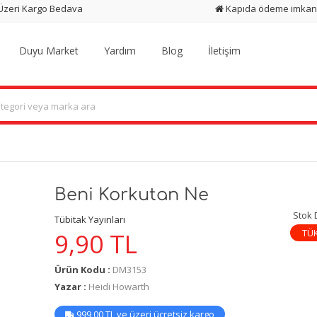
 Üzeri Kargo Bedava
Kapıda ödeme imkan
Duyu Market
Yardım
Blog
İletişim
Beni Korkutan Ne
Stok
Tübitak Yayınları
TÜ
9,90
TL
Ürün Kodu :
DM3153
Yazar :
Heidi Howarth
999,00 TL ve üzeri ücretsiz kargo