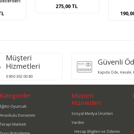
Becerileri
275,00
TL
TL
190,0
Müşteri
Güvenli Ö
Hizmetleri
Kapıda Öde, Havale, K
0 850 302 00 80
Kategoriler
Müşteri
Hizmetleri
Eğitici Oyuncak
Sosyal Medya Ürünleri
Anaokulu Donanımı
Yardım
Terapi Marketi
Hesap Bilgileri ve Ödeme
Duyu Bütünleme