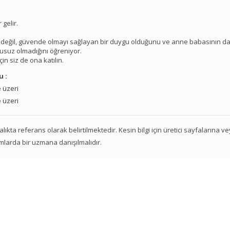
 gelir.
flık değil, güvende olmayı sağlayan bir duygu olduğunu ve anne babasının d
usuz olmadığını öğreniyor.
in siz de ona katılın.
u :
 üzeri
 üzeri
 aralıkta referans olarak belirtilmektedir. Kesin bilgi için üretici sayfalarına 
mlarda bir uzmana danışılmalıdır.