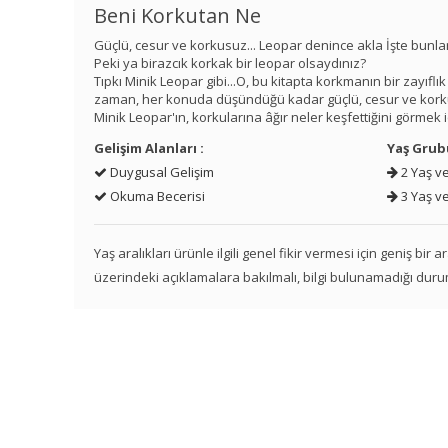
Beni Korkutan Ne
Güçlü, cesur ve korkusuz... Leopar denince akla İşte bunlar
Peki ya birazcık korkak bir leopar olsaydınız?
Tıpkı Minik Leopar gibi...O, bu kitapta korkmanın bir zayı
zaman, her konuda düşündüğü kadar güçlü, cesur ve kork
Minik Leopar'ın, korkularına âğır neler keşfettiğini görmek iç
Gelişim Alanları :
Yaş Grub
Duygusal Gelişim
2 Yaş ve
Okuma Becerisi
3 Yaş ve
Yaş aralıkları ürünle ilgili genel fikir vermesi için geniş bir
üzerindeki açıklamalara bakılmalı, bilgi bulunamadığı duru