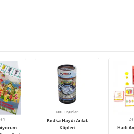
Kutu Oyunları
leri
Ze
Redka Haydi Anlat
niyorum
Hadi An
Küpleri