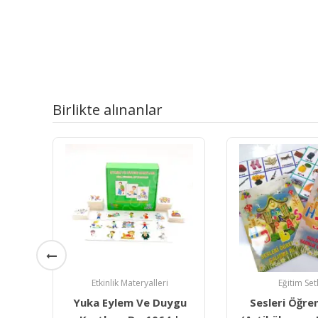
Birlikte alınanlar
Etkinlik Materyalleri
Eğitim Set
al
Yuka Eylem Ve Duygu
Sesleri Öğre