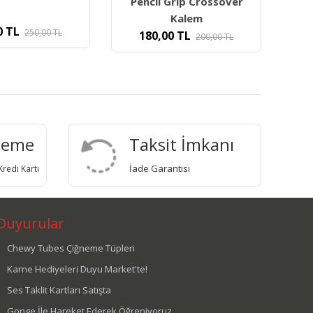
Pencil Grip Crossover
Kalem
0
TL
250,00
TL
180,00
TL
200,00
TL
deme
Taksit İmkanı
İade Garantisi
redi Kartı
Duyurular
Chewy Tubes Çiğneme Tüpleri
Karne Hediyeleri Duyu Market'te!
Ses Taklit Kartları Satışta
Gonge İle Hareket Ederek Öğreniyoruz