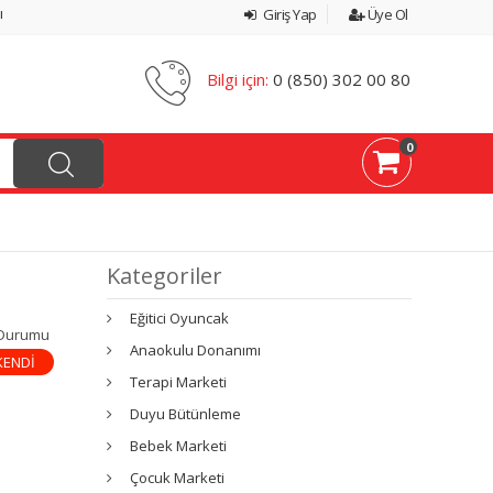
ı
Giriş Yap
Üye Ol
Bilgi için:
0 (850) 302 00 80
0
Kategoriler
Eğitici Oyuncak
 Durumu
Anaokulu Donanımı
KENDİ
Terapi Marketi
Duyu Bütünleme
Bebek Marketi
Çocuk Marketi