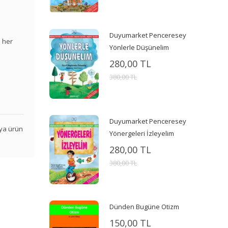
Duyumarket Penceresey
a her
Yönlerle Düşünelim
280,00 TL
380,00 TL
Duyumarket Penceresey
veya ürün
Yönergeleri İzleyelim
280,00 TL
380,00 TL
Dünden Bugüne Otizm
150,00 TL