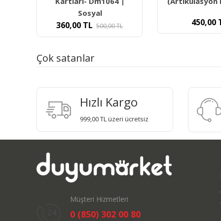
ver
Kartları- Dm1064 |
(Artikülasyon 
Sosyal
450,00
360,00
TL
L
500,00
TL
Çok satanlar
Hızlı Kargo
999,00 TL üzeri ücretsiz
Müşteri Hizmetleri
0 (850) 302 00 80