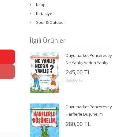
Kitap
Kırtasiye
Spor & Outdoor
İlgili Ürünler
Duyumarket Penceresey
Ne Yanlış Neden Yanlış
245,00 TL
350,00 TL
Duyumarket Penceresey
Harflerle Düşünelim
280,00 TL