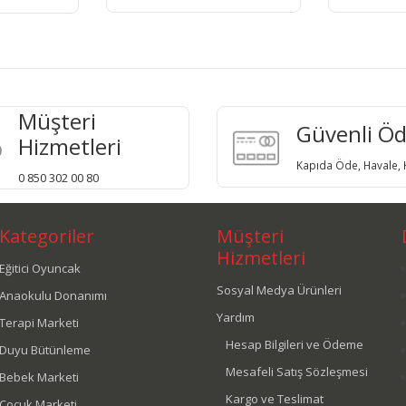
Müşteri
Güvenli Ö
Hizmetleri
Kapıda Öde, Havale, K
0 850 302 00 80
Kategoriler
Müşteri
Hizmetleri
Eğitici Oyuncak
Sosyal Medya Ürünleri
Anaokulu Donanımı
Yardım
Terapi Marketi
Hesap Bilgileri ve Ödeme
Duyu Bütünleme
Mesafeli Satış Sözleşmesi
Bebek Marketi
Kargo ve Teslimat
Çocuk Marketi