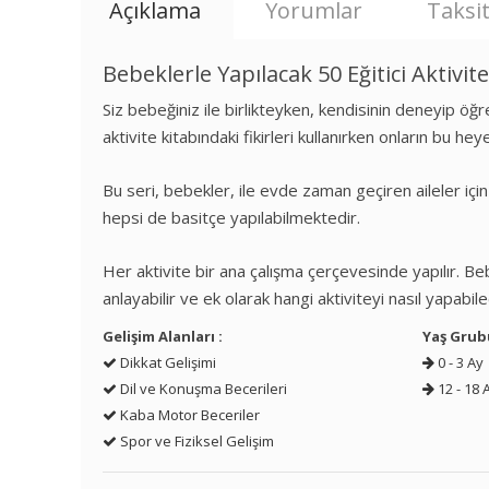
Açıklama
Yorumlar
Taksit
Bebeklerle Yapılacak 50 Eğitici Aktivit
Siz bebeğiniz ile birlikteyken, kendisinin deneyip öğre
aktivite kitabındaki fikirleri kullanırken onların bu hey
Bu seri, bebekler, ile evde zaman geçiren aileler iç
hepsi de basitçe yapılabilmektedir.
Her aktivite bir ana çalışma çerçevesinde yapılır. Be
anlayabilir ve ek olarak hangi aktiviteyi nasıl yapabile
Gelişim Alanları :
Yaş Grub
Dikkat Gelişimi
0 - 3 Ay
Dil ve Konuşma Becerileri
12 - 18 
Kaba Motor Beceriler
Spor ve Fiziksel Gelişim