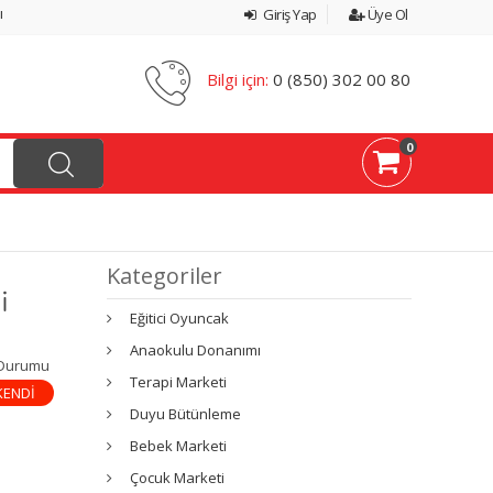
ı
Giriş Yap
Üye Ol
Bilgi için:
0 (850) 302 00 80
0
Kategoriler
i
Eğitici Oyuncak
Anaokulu Donanımı
 Durumu
Terapi Marketi
KENDİ
Duyu Bütünleme
Bebek Marketi
Çocuk Marketi