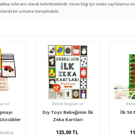
 aralıkta referans olarak belirtilmektedir. Kesin bilgi için üretici sayfalarına 
mlarda bir uzmana danışılmalıdır.
arı ve
Bebek Kitapları ve
Bebek
şmayı
Dıy Toys Bebeğimin İlk
İlk 50
k Sözcükler
Zeka Kartları
135,00
TL
11
50,00
TL