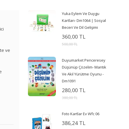
Yuka Eylem Ve Duygu
Kartları- Dm1064 | Sosyal
Beceri Ve Dil Gelişimi
ici
360,00 TL
500,00 TL
kte ve
Duyumarket Penceresey
Düşünüp Çözelim- Mantık
e
Ve Akıl Yürütme Oyunu -
Dm1091
280,00 TL
380,00 TL
Foto Kartlar Ev Wfc 06
386,24 TL