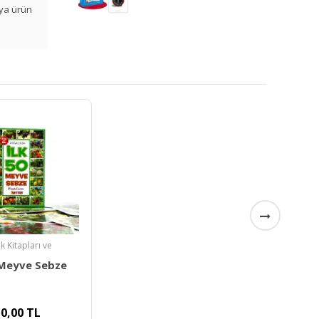
veya ürün
 Kitapları ve
 Meyve Sebze
0,00
TL