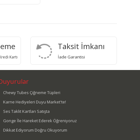
deme
Taksit İmkanı
İade Garantisi
redi Kartı
Duyurular
Chewy Tubes Çiğneme Tüpleri
Karne Hediyeleri Duyu Market'te!
Ses Taklit Kartları Satışta
Gonge İle Hareket Ederek Öğreniyoruz
Dikkat Ediyorum Doğru Okuyorum