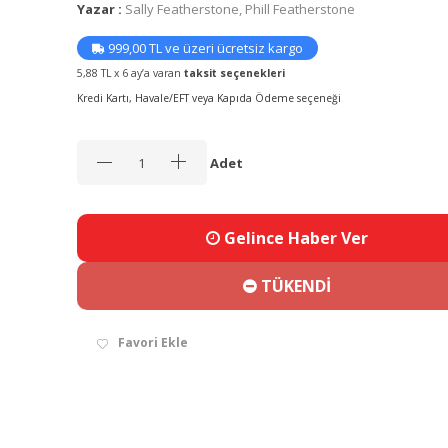
Yazar :
Sally Featherstone, Phill Featherstone
999,00 TL ve üzeri ücretsiz kargo
5,88 TL x 6 ay’a varan
taksit seçenekleri
Kredi Kartı, Havale/EFT veya Kapıda Ödeme seçeneği
Adet
Gelince Haber Ver
TÜKENDİ
Favori Ekle