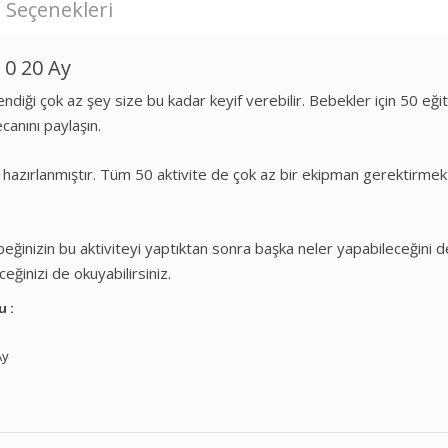
 Seçenekleri
e 0 20 Ay
ndiği çok az şey size bu kadar keyif verebilir. Bebekler için 50 eğit
ecanını paylaşın.
in hazırlanmıştır. Tüm 50 aktivite de çok az bir ekipman gerektirme
beğinizin bu aktiviteyi yaptıktan sonra başka neler yapabileceğini d
ceğinizi de okuyabilirsiniz.
u :
Ay