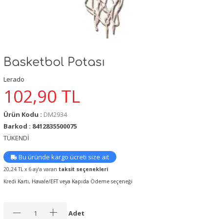
Basketbol Potası
Lerado
102,90
TL
Ürün Kodu :
DM2934
Barkod : 8412835500075
TÜKENDİ
Bu üründe kargo ücreti size ait
20,24 TL x 6 ay’a varan
taksit seçenekleri
Kredi Kartı, Havale/EFT veya Kapıda Ödeme seçeneği
Adet