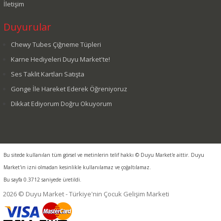
İletişim
Duyurular
Chewy Tubes Çiğneme Tüpleri
Karne Hediyeleri Duyu Market'te!
Ses Taklit Kartları Satışta
Gonge İle Hareket Ederek Öğreniyoruz
Dikkat Ediyorum Doğru Okuyorum
Bu sitede kullanılan tüm görsel ve metinlerin telif hakkı © Duyu Market'e aittir. Duyu
Market'in izni olmadan kesinlikle kullanılamaz ve çoğaltılamaz.
Bu sayfa 0.3712 saniyede üretildi.
2026 © Duyu Market - Türkiye'nin Çocuk Gelişim Marketi