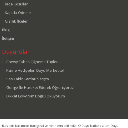
İade Koşulları
Kapıda Ödeme
Gizlilik İlkeleri
Blog
İletişim
Duyurular
Chewy Tubes Çiğneme Tüpleri
Karne Hediyeleri Duyu Market'te!
Ses Taklit Kartları Satışta
Gonge İle Hareket Ederek Öğreniyoruz
Dikkat Ediyorum Doğru Okuyorum
Bu sitede kullanılan tüm görsel ve metinlerin telif hakkı © Duyu Market'e aittir. Duyu