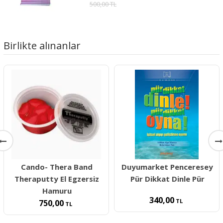
500,00 TL
Birlikte alınanlar
Cando- Thera Band
Duyumarket Penceresey
Theraputty El Egzersiz
Pür Dikkat Dinle Pür
Hamuru
340,00
TL
750,00
TL