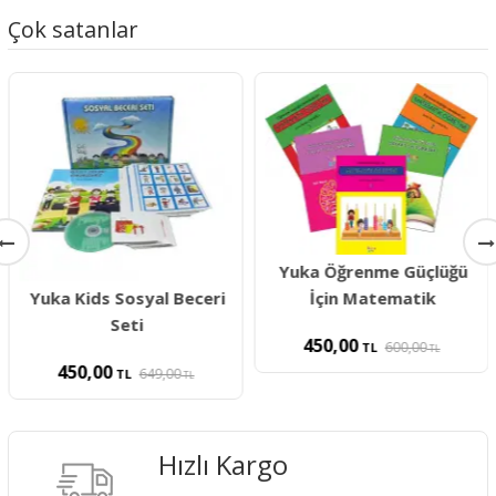
Çok satanlar
Yuka Öğrenme Güçlüğü
Yuka Kids Sosyal Beceri
İçin Matematik
Seti
450,00
600,00
TL
TL
450,00
649,00
TL
TL
Hızlı Kargo