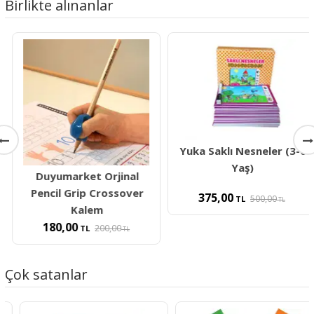
Birlikte alınanlar
Yuka Saklı Nesneler (3-6
Yaş)
Duyumarket Orjinal
Pencil Grip Crossover
375,00
500,00
TL
TL
Kalem
180,00
200,00
TL
TL
Çok satanlar