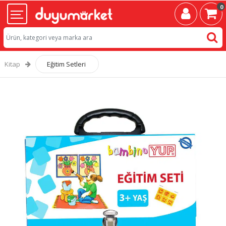
0
Kitap
Eğitim Setleri