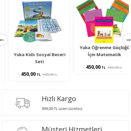
Yuka Öğrenme Güçlüğü
Yuka Kids Sosyal Beceri
İçin Matematik
Seti
450,00
600,00
TL
TL
450,00
649,00
TL
TL
Hızlı Kargo
999,00 TL üzeri ücretsiz
Müşteri Hizmetleri