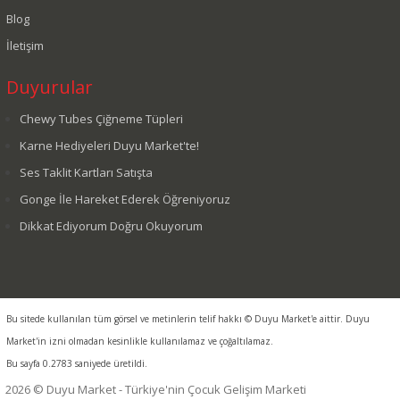
Blog
İletişim
Duyurular
Chewy Tubes Çiğneme Tüpleri
Karne Hediyeleri Duyu Market'te!
Ses Taklit Kartları Satışta
Gonge İle Hareket Ederek Öğreniyoruz
Dikkat Ediyorum Doğru Okuyorum
Bu sitede kullanılan tüm görsel ve metinlerin telif hakkı © Duyu Market'e aittir. Duyu
Market'in izni olmadan kesinlikle kullanılamaz ve çoğaltılamaz.
Bu sayfa 0.2783 saniyede üretildi.
2026 © Duyu Market - Türkiye'nin Çocuk Gelişim Marketi