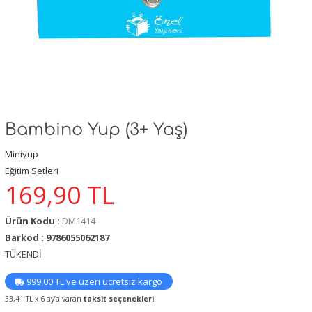
Bambino Yup (3+ Yaş)
Miniyup
Eğitim Setleri
169,90
TL
Ürün Kodu :
DM1414
Barkod : 9786055062187
TÜKENDİ
999,00 TL ve üzeri ücretsiz kargo
33,41 TL x 6 ay’a varan
taksit seçenekleri