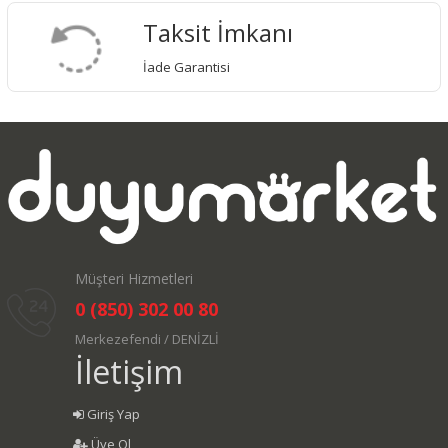
Taksit İmkanı
İade Garantisi
Müşteri Hizmetleri
0 (850) 302 00 80
Merkezefendi / DENİZLİ
İletişim
Giriş Yap
Üye Ol