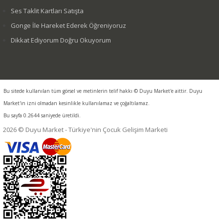
Ses Taklit Kartları Satışta
Gonge İle Hareket Ederek Öğreniyoruz
Dikkat Ediyorum Doğru Okuyorum
Bu sitede kullanılan tüm görsel ve metinlerin telif hakkı © Duyu Market'e aittir. Duyu
Market'in izni olmadan kesinlikle kullanılamaz ve çoğaltılamaz.
Bu sayfa 0.2644 saniyede üretildi.
2026 © Duyu Market - Türkiye'nin Çocuk Gelişim Marketi