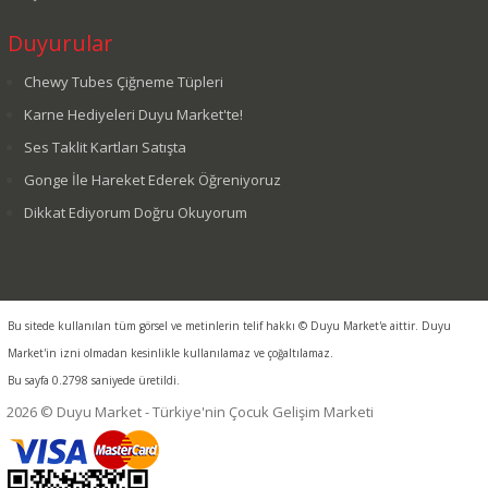
Duyurular
Chewy Tubes Çiğneme Tüpleri
Karne Hediyeleri Duyu Market'te!
Ses Taklit Kartları Satışta
Gonge İle Hareket Ederek Öğreniyoruz
Dikkat Ediyorum Doğru Okuyorum
Bu sitede kullanılan tüm görsel ve metinlerin telif hakkı © Duyu Market'e aittir. Duyu
Market'in izni olmadan kesinlikle kullanılamaz ve çoğaltılamaz.
Bu sayfa 0.2798 saniyede üretildi.
2026 © Duyu Market - Türkiye'nin Çocuk Gelişim Marketi