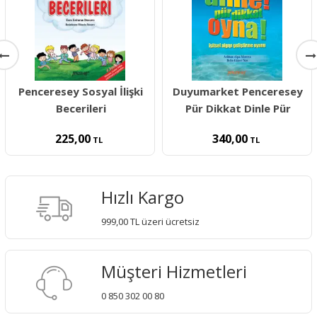
Penceresey Sosyal İlişki
Duyumarket Penceresey
Becerileri
Pür Dikkat Dinle Pür
225,00
340,00
TL
TL
Hızlı Kargo
999,00 TL üzeri ücretsiz
Müşteri Hizmetleri
0 850 302 00 80