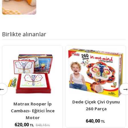
Birlikte alınanlar
Dede Çiçek Çivi Oyunu
Matrax Rooper İp
260 Parça
Cambazı- Eğitici İnce
Motor
640,00
TL
620,00
848,18
TL
TL