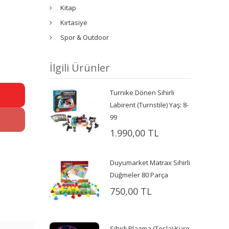
Kitap
Kırtasiye
Spor & Outdoor
İlgili Ürünler
Turnike Dönen Sihirli
Labirent (Turnstile) Yaş: 8-
99
1.990,00 TL
Duyumarket Matrax Sihirli
Düğmeler 80 Parça
750,00 TL
Sihirli Plazma (Tesla) Küre