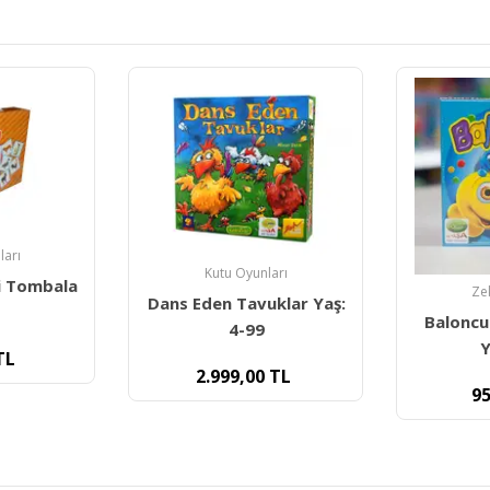
ları
Kutu Oyunları
i Tombala
Ze
Dans Eden Tavuklar Yaş:
Baloncu
4-99
Y
TL
2.999,00
TL
95