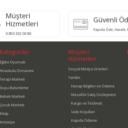
Müşteri
Güvenli Ö
Hizmetleri
Kapıda Öde, Havale, K
0 850 302 00 80
Kategoriler
Müşteri
Hizmetleri
Eğitici Oyuncak
Sosyal Medya Ürünleri
Anaokulu Donanımı
Yardım
Terapi Marketi
Hesap Bilgileri ve Ödeme
Duyu Bütünleme
Mesafeli Satış Sözleşmesi
Bebek Marketi
Kargo ve Teslimat
Çocuk Marketi
İade Koşulları
Kitap
Kapıda Ödeme
Kırtasiye