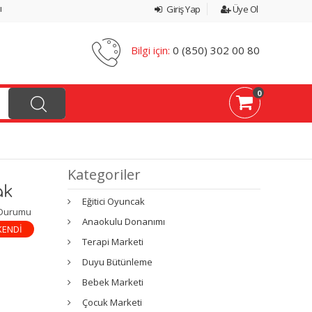
ı
Giriş Yap
Üye Ol
Bilgi için:
0 (850) 302 00 80
0
Kategoriler
ak
Eğitici Oyuncak
 Durumu
Anaokulu Donanımı
KENDİ
Terapi Marketi
Duyu Bütünleme
Bebek Marketi
Çocuk Marketi