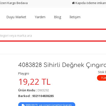
 Üzeri Kargo Bedava
Kapıda ödeme imkan
Duyu Market
Yardım
Blog
İletişim
4083828 Sihirli Değnek Çıngır
Stok
Playgro
TÜ
19,22
TL
Ürün Kodu :
DM3292
Barkod : 9321104838285
999,00 TL ve üzeri ücretsiz kargo