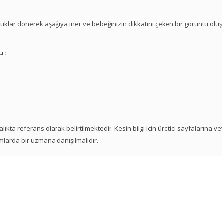
ncuklar dönerek aşağıya iner ve bebeğinizin dikkatini çeken bir görüntü oluş
u :
 aralıkta referans olarak belirtilmektedir. Kesin bilgi için üretici sayfalarına 
mlarda bir uzmana danışılmalıdır.