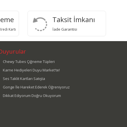
deme
Taksit İmkanı
İade Garantisi
redi Kartı
Duyurular
Chewy Tubes Çiğneme Tüpleri
Karne Hediyeleri Duyu Market'te!
Ses Taklit Kartları Satışta
Gonge İle Hareket Ederek Öğreniyoruz
Dikkat Ediyorum Doğru Okuyorum