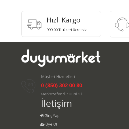
Hızlı Kargo
999,00 TL üzeri ücretsiz
Müşteri Hizmetleri
0 (850) 302 00 80
Merkezefendi / DENİZLİ
İletişim
Giriş Yap
Üye Ol