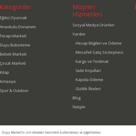
Kategoriler
Müşteri
Hizmetleri
Eğitici Oyuncak
Sosyal Medya Ürünleri
Anaokulu Donanımı
Yardım
Terapi Marketi
Hesap Bilgileri ve Ödeme
Duyu Bütünleme
Mesafeli Satış Sözleşmesi
Bebek Marketi
Kargo ve Teslimat
Çocuk Marketi
İade Koşulları
Kitap
Kapıda Ödeme
Kırtasiye
Gizlilik İlkeleri
Spor & Outdoor
Blog
İletişim
r. Duyu Market'in izni olmadan kesinlikle kullanılamaz ve çoğaltılamaz.