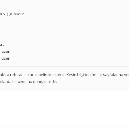
a 5 iş günüdür.
u :
 üzeri
 üzeri
 aralıkta referans olarak belirtilmektedir. Kesin bilgi için üretici sayfalarına 
mlarda bir uzmana danışılmalıdır.