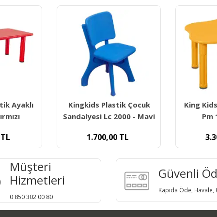
tik Çocuk
King Kids Papatya Masa
Plastik S
2000 - Mavi
Pm 1300 - Sarı
L
TL
3.300,00
TL
1.
Müşteri
Güvenli Ö
Hizmetleri
Kapıda Öde, Havale, K
0 850 302 00 80