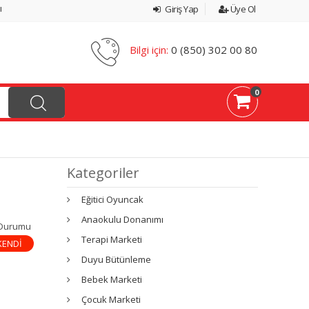
ı
Giriş Yap
Üye Ol
Bilgi için:
0 (850) 302 00 80
0
Kategoriler
Eğitici Oyuncak
Anaokulu Donanımı
 Durumu
Terapi Marketi
KENDİ
Duyu Bütünleme
Bebek Marketi
Çocuk Marketi