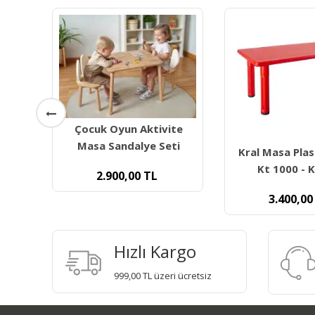
ite
ti
Kral Masa Plastik Ayaklı
Kingkids Plas
Kt 1000 - Kırmızı
Sandalyesi Lc 
3.400,00
TL
1.700,00
Hızlı Kargo
999,00 TL üzeri ücretsiz