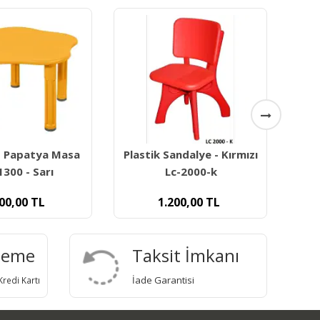
andalye - Kırmızı
Kingkids Plastik Çocuk
Ki
c-2000-k
Sandalyesi - Yeşil
200,00
TL
1.200,00
TL
deme
Taksit İmkanı
İade Garantisi
redi Kartı