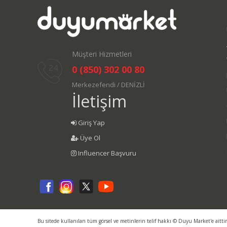
Müşteri Hizmetleri
0 (850) 302 00 80
Merkezefendi / DENİZLİ
İletişim
Giriş Yap
Üye Ol
Influencer Başvuru
Bu sitede kullanılan tüm görsel ve metinlerin telif hakkı © Duyu Market'e aitti