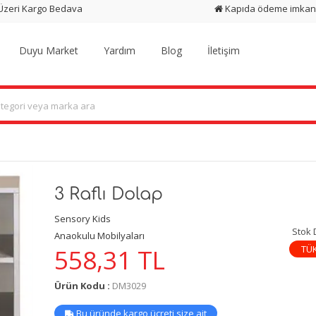
 Üzeri Kargo Bedava
Kapıda ödeme imkan
Duyu Market
Yardım
Blog
İletişim
3 Raflı Dolap
Sensory Kids
Stok
Anaokulu Mobilyaları
TÜ
558,31
TL
Ürün Kodu :
DM3029
Bu üründe kargo ücreti size ait