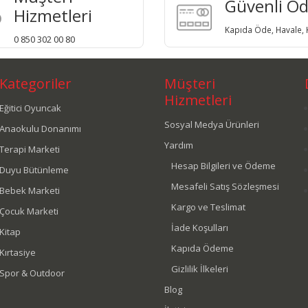
Güvenli Ö
Hizmetleri
Kapıda Öde, Havale, K
0 850 302 00 80
Kategoriler
Müşteri
Hizmetleri
Eğitici Oyuncak
Sosyal Medya Ürünleri
Anaokulu Donanımı
Yardım
Terapi Marketi
Hesap Bilgileri ve Ödeme
Duyu Bütünleme
Mesafeli Satış Sözleşmesi
Bebek Marketi
Kargo ve Teslimat
Çocuk Marketi
İade Koşulları
Kitap
Kapıda Ödeme
Kırtasiye
Gizlilik İlkeleri
Spor & Outdoor
Blog