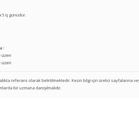
a 5 iş günüdür.
u :
 üzeri
 üzeri
 aralıkta referans olarak belirtilmektedir. Kesin bilgi için üretici sayfalarına 
mlarda bir uzmana danışılmalıdır.