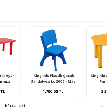
astik Çocuk
King Kids Papatya Masa
Plastik
c 2000 - Mavi
Pm 1300 - Sarı
00
TL
3.300,00
TL
Müşteri