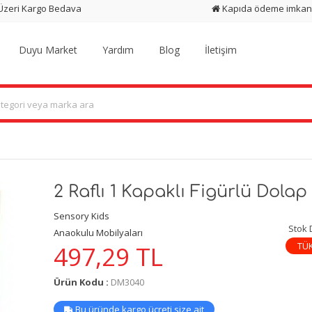
 Üzeri Kargo Bedava
Kapıda ödeme imkan
Duyu Market
Yardım
Blog
İletişim
2 Raflı 1 Kapaklı Figürlü Dolap
Sensory Kids
Stok
Anaokulu Mobilyaları
TÜ
497,29
TL
Ürün Kodu :
DM3040
Bu üründe kargo ücreti size ait