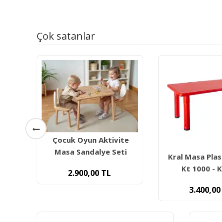
Çok satanlar
ivite
Seti
Kral Masa Plastik Ayaklı
Kingkids Pl
Kt 1000 - Kırmızı
Sandalyesi L
3.400,00
TL
1.700,