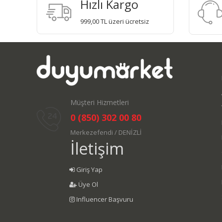
Hızlı Kargo
999,00 TL üzeri ücretsiz
Müşteri Hizmetleri
0 (850) 302 00 80
Merkezefendi / DENİZLİ
İletişim
Giriş Yap
Üye Ol
Influencer Başvuru