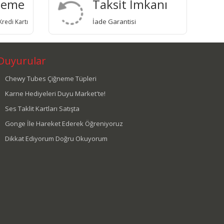
deme
Taksit İmkanı
İade Garantisi
redi Kartı
Duyurular
Chewy Tubes Çiğneme Tüpleri
Karne Hediyeleri Duyu Market'te!
Ses Taklit Kartları Satışta
Gonge İle Hareket Ederek Öğreniyoruz
Dikkat Ediyorum Doğru Okuyorum