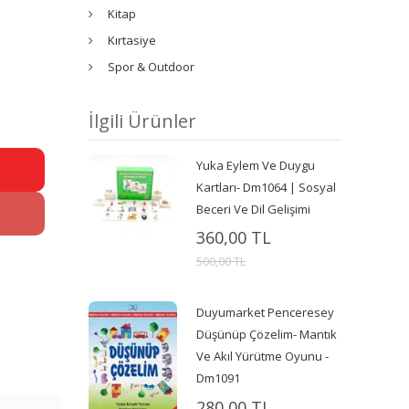
Kitap
Kırtasiye
Spor & Outdoor
İlgili Ürünler
Yuka Eylem Ve Duygu
Kartları- Dm1064 | Sosyal
Beceri Ve Dil Gelişimi
360,00 TL
500,00 TL
Duyumarket Penceresey
Düşünüp Çözelim- Mantık
Ve Akıl Yürütme Oyunu -
Dm1091
280,00 TL