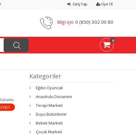
ı
Giriş Yap
Üye Ol
Bilgi için:
0 (850) 302 00 80
0
Kategoriler
Eğitici Oyuncak
Anaokulu Donanımı
 Durumu
Terapi Marketi
KENDİ
Duyu Bütünleme
Bebek Marketi
Çocuk Marketi