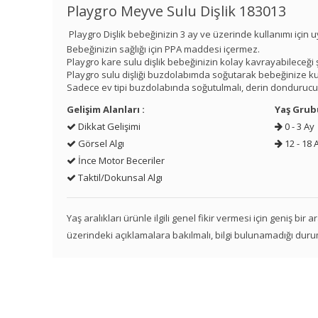
Playgro Meyve Sulu Dişlik 183013
Playgro Dişlik bebeğinizin 3 ay ve üzerinde kullanımı için 
Bebeğinizin sağlığı için PPA maddesi içermez.
Playgro kare sulu dişlik bebeğinizin kolay kavrayabileceği ş
Playgro sulu dişliği buzdolabımda soğutarak bebeğinize kull
Sadece ev tipi buzdolabında soğutulmalı, derin donduruc
Gelişim Alanları :
Yaş Grub
Dikkat Gelişimi
0 - 3 Ay
Görsel Algı
12 - 18 
İnce Motor Beceriler
Taktil/Dokunsal Algı
Yaş aralıkları ürünle ilgili genel fikir vermesi için geniş bir
üzerindeki açıklamalara bakılmalı, bilgi bulunamadığı duru