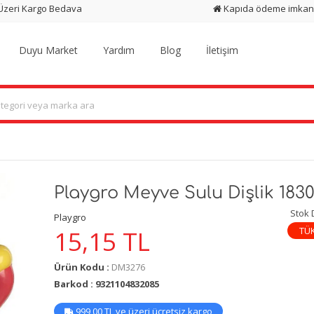
 Üzeri Kargo Bedava
Kapıda ödeme imkan
Duyu Market
Yardım
Blog
İletişim
Playgro Meyve Sulu Dişlik 1830
Stok
Playgro
TÜ
15,15
TL
Ürün Kodu :
DM3276
Barkod : 9321104832085
999,00 TL ve üzeri ücretsiz kargo