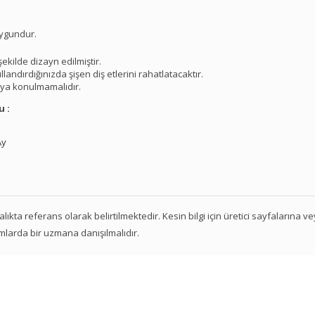
uygundur.
ekilde dizayn edilmiştir.
andırdığınızda şişen diş etlerini rahatlatacaktır.
uya konulmamalıdır.
u :
Ay
 aralıkta referans olarak belirtilmektedir. Kesin bilgi için üretici sayfalarına 
mlarda bir uzmana danışılmalıdır.