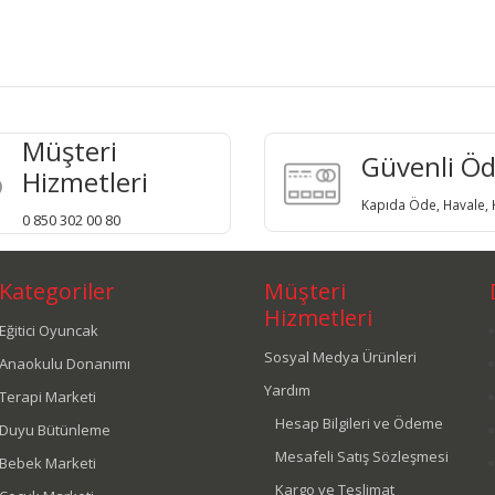
Müşteri
Güvenli Ö
Hizmetleri
Kapıda Öde, Havale, K
0 850 302 00 80
Kategoriler
Müşteri
Hizmetleri
Eğitici Oyuncak
Sosyal Medya Ürünleri
Anaokulu Donanımı
Yardım
Terapi Marketi
Hesap Bilgileri ve Ödeme
Duyu Bütünleme
Mesafeli Satış Sözleşmesi
Bebek Marketi
Kargo ve Teslimat