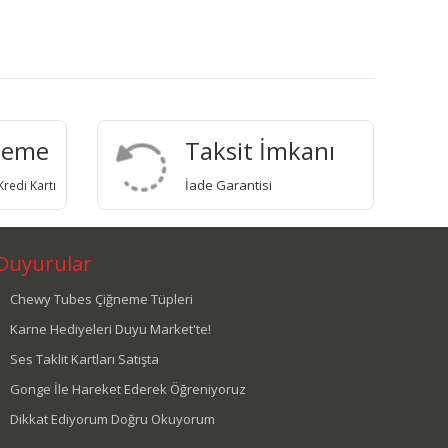
deme
Taksit İmkanı
İade Garantisi
redi Kartı
Duyurular
Chewy Tubes Çiğneme Tüpleri
Karne Hediyeleri Duyu Market'te!
Ses Taklit Kartları Satışta
Gonge İle Hareket Ederek Öğreniyoruz
Dikkat Ediyorum Doğru Okuyorum