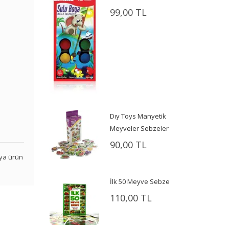
99,00 TL
Dıy Toys Manyetik
Meyveler Sebzeler
90,00 TL
veya ürün
İlk 50 Meyve Sebze
110,00 TL