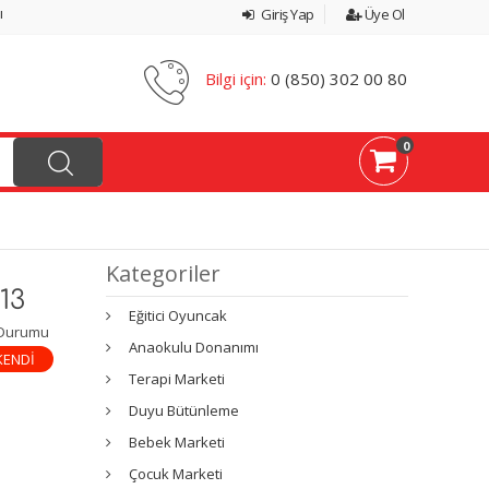
ı
Giriş Yap
Üye Ol
Bilgi için:
0 (850) 302 00 80
0
Kategoriler
13
Eğitici Oyuncak
 Durumu
Anaokulu Donanımı
KENDİ
Terapi Marketi
Duyu Bütünleme
Bebek Marketi
Çocuk Marketi