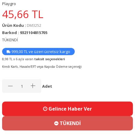
Playgro
45,66
TL
Ürün Kodu :
DM3252
Barkod : 9321104815705
TÜKENDİ
999,00 TL ve üzeri ücretsiz kargo
8,98 TL x 6 ay’a varan
taksit seçenekleri
Kredi Kartı, Havale/EFT veya Kapıda Ödeme seçeneği
Adet
Gelince Haber Ver
TÜKENDİ